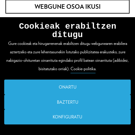
WEBGUNE OSOA IKUSI
Cookieak erabiltzen
Zuloaga plaza 1
ditugu
20003 Donostia / San Sebastián
Gure cookieak eta hirugarrenenak erabiltzen ditugu webgunearen erabilera
aztertzeko eta zure lehentasunekin lotutako publizitatea erakusteko, zure
T. (00 34) 943 48 15 80
nabigazio-ohituretan oinarrituta egindako profil batean oinarrituta (adibidez,
bisitatutako orriak).
Cookie-politika
.
santelmo@donostia.eus
ONARTU
BAZTERTU
KONFIGURATU