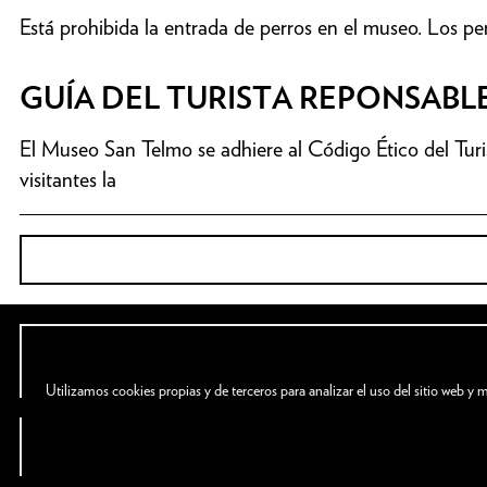
Está prohibida la entrada de perros en el museo. Los pe
GUÍA DEL TURISTA REPONSABL
El Museo San Telmo se adhiere al Código Ético del Tur
visitantes la
Guía del turista responsable.
Zuloaga plaza 1
20003 Donostia / San Sebastián
Utilizamos cookies propias y de terceros para analizar el uso del sitio web y 
T. (00 34) 943 48 15 80