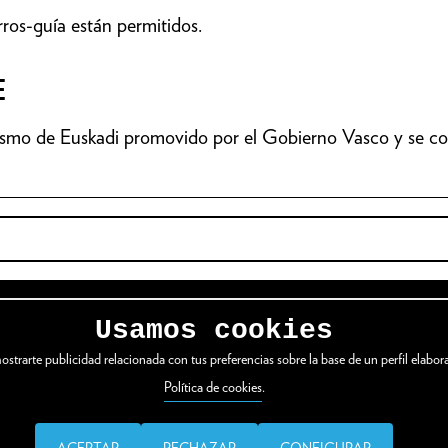
rros-guía están permitidos.
E
ismo de Euskadi promovido por el Gobierno Vasco y se com
VER WEB COMPLETA
Usamos cookies
mostrarte publicidad relacionada con tus preferencias sobre la base de un perfil elabor
Política de cookies
.