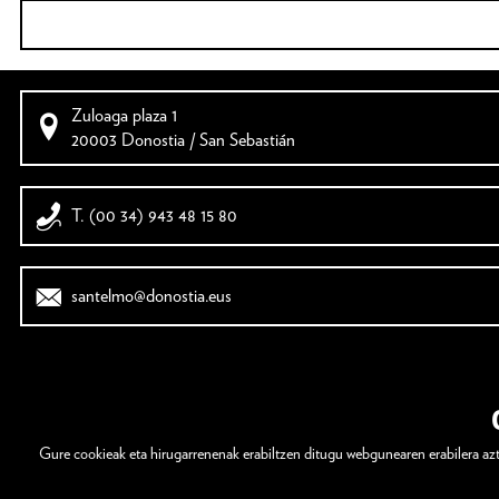
Zuloaga plaza 1
20003 Donostia / San Sebastián
T. (00 34) 943 48 15 80
santelmo@donostia.eus
Gure cookieak eta hirugarrenenak erabiltzen ditugu webgunearen erabilera azter