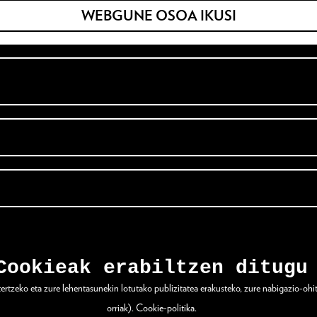
WEBGUNE OSOA IKUSI
Cookieak erabiltzen ditugu
tzeko eta zure lehentasunekin lotutako publizitatea erakusteko, zure nabigazio-ohitur
orriak).
Cookie-politika
.