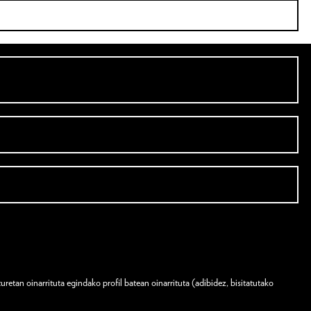
etan oinarrituta egindako profil batean oinarrituta (adibidez, bisitatutako