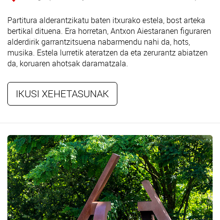
Partitura alderantzikatu baten itxurako estela, bost arteka
bertikal dituena. Era horretan, Antxon Aiestaranen figuraren
alderdirik garrantzitsuena nabarmendu nahi da, hots,
musika. Estela lurretik ateratzen da eta zerurantz abiatzen
da, koruaren ahotsak daramatzala.
IKUSI XEHETASUNAK