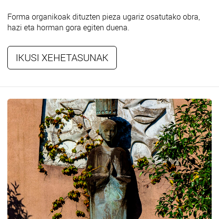
Forma organikoak dituzten pieza ugariz osatutako obra,
hazi eta horman gora egiten duena.
IKUSI XEHETASUNAK