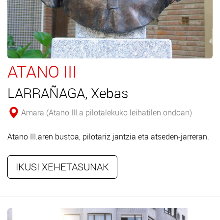
ATANO III
LARRAÑAGA, Xebas
Amara (Atano III.a pilotalekuko leihatilen ondoan)
Atano III.aren bustoa, pilotariz jantzia eta atseden-jarreran.
IKUSI XEHETASUNAK