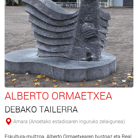
ALBERTO ORMAETXEA
DEBAKO TAILERRA
Amara (Anoetako estadioaren inguruko zelaigunea)
Eskultura-multzoa, Alberto Ormaetxearen bustoaz eta Real