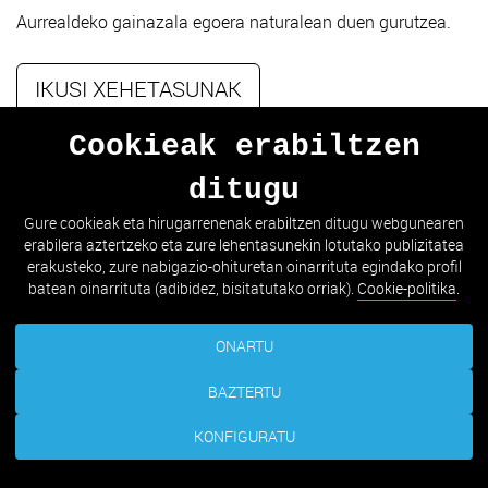
Aurrealdeko gainazala egoera naturalean duen gurutzea.
IKUSI XEHETASUNAK
Cookieak erabiltzen
ditugu
1
2
3
4
5
6
7
Gure cookieak eta hirugarrenenak erabiltzen ditugu webgunearen
erabilera aztertzeko eta zure lehentasunekin lotutako publizitatea
8
erakusteko, zure nabigazio-ohituretan oinarrituta egindako profil
batean oinarrituta (adibidez, bisitatutako orriak).
Cookie-politika
.
ONARTU
BAZTERTU
KONFIGURATU
LEGEZKO INFORMAZIOA