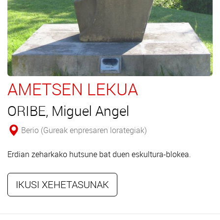
AMETSEN LEKUA
ORIBE, Miguel Angel
Berio (Gureak enpresaren lorategiak)
Erdian zeharkako hutsune bat duen eskultura-blokea.
IKUSI XEHETASUNAK