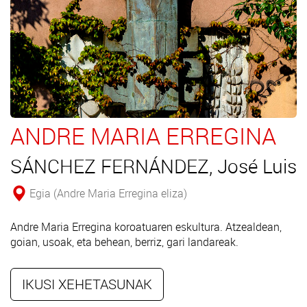
ANDRE MARIA ERREGINA
SÁNCHEZ FERNÁNDEZ, José Luis
Egia (Andre Maria Erregina eliza)
Andre Maria Erregina koroatuaren eskultura. Atzealdean,
goian, usoak, eta behean, berriz, gari landareak.
IKUSI XEHETASUNAK