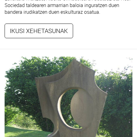
Sociedad taldearen armarrian baloia inguratzen duen
bandera irudikatzen duen eskulturaz osatua.
IKUSI XEHETASUNAK