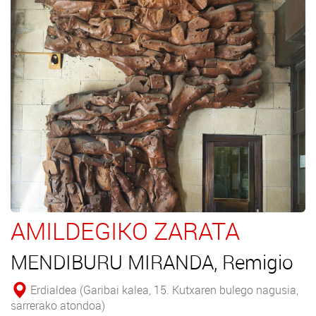
AMILDEGIKO ZARATA
MENDIBURU MIRANDA, Remigio
Erdialdea (Garibai kalea, 15. Kutxaren bulego nagusia,
sarrerako atondoa)