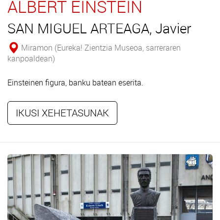
ALBERT EINSTEIN
SAN MIGUEL ARTEAGA, Javier
Miramon (Eureka! Zientzia Museoa, sarreraren
kanpoaldean)
Einsteinen figura, banku batean eserita.
IKUSI XEHETASUNAK