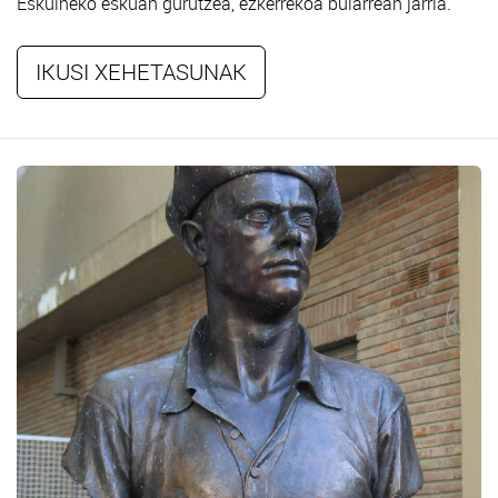
Eskuineko eskuan gurutzea, ezkerrekoa bularrean jarria.
IKUSI XEHETASUNAK