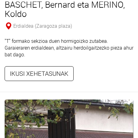
BASCHET, Bernard eta MERINO,
Koldo
Erdialdea (Zaragoza plaza)
"T" formako sekzioa duen hormigoizko zutabea.
Garaieraren erdialdean, altzairu herdoilgaitzezko pieza ahur
bat dago.
IKUSI XEHETASUNAK