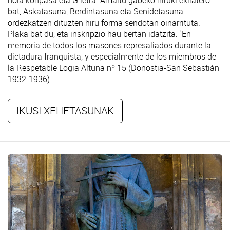
nola konpasa eta G letra. Amaitu gabeko hiruki ekilatero
bat, Askatasuna, Berdintasuna eta Senidetasuna
ordezkatzen dituzten hiru forma sendotan oinarrituta.
Plaka bat du, eta inskripzio hau bertan idatzita: "En
memoria de todos los masones represaliados durante la
dictadura franquista, y especialmente de los miembros de
la Respetable Logia Altuna nº 15 (Donostia-San Sebastián
1932-1936)
IKUSI XEHETASUNAK