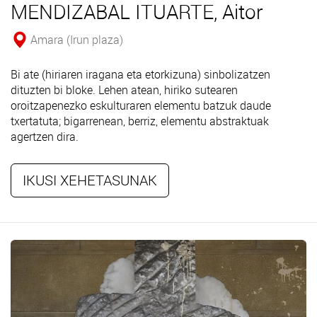
MENDIZABAL ITUARTE, Aitor
Amara (Irun plaza)
Bi ate (hiriaren iragana eta etorkizuna) sinbolizatzen
dituzten bi bloke. Lehen atean, hiriko sutearen
oroitzapenezko eskulturaren elementu batzuk daude
txertatuta; bigarrenean, berriz, elementu abstraktuak
agertzen dira.
IKUSI XEHETASUNAK