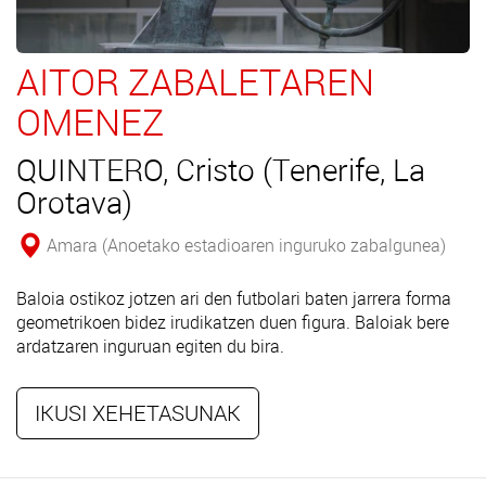
AITOR ZABALETAREN
OMENEZ
QUINTERO, Cristo (Tenerife, La
Orotava)
Amara (Anoetako estadioaren inguruko zabalgunea)
Baloia ostikoz jotzen ari den futbolari baten jarrera forma
geometrikoen bidez irudikatzen duen figura. Baloiak bere
ardatzaren inguruan egiten du bira.
IKUSI XEHETASUNAK