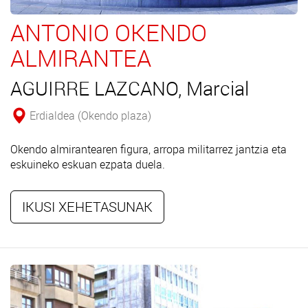
ANTONIO OKENDO
ALMIRANTEA
AGUIRRE LAZCANO, Marcial
Erdialdea (Okendo plaza)
Okendo almirantearen figura, arropa militarrez jantzia eta
eskuineko eskuan ezpata duela.
IKUSI XEHETASUNAK