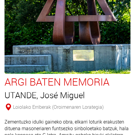
ARGI BATEN MEMORIA
UTANDE, José Miguel
Loiolako Erriberak (Oroimenaren Lorategia)
Zementuzko idulki gaineko obra, elkarri loturik erakusten
dituena masoneriaren funtsezko sinboloetako batzuk, hala