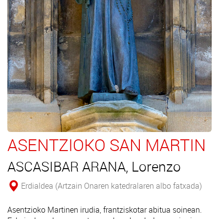
ASENTZIOKO SAN MARTIN
ASCASIBAR ARANA, Lorenzo
Erdialdea (Artzain Onaren katedralaren albo fatxada)
Asentzioko Martinen irudia, frantziskotar abitua soinean.