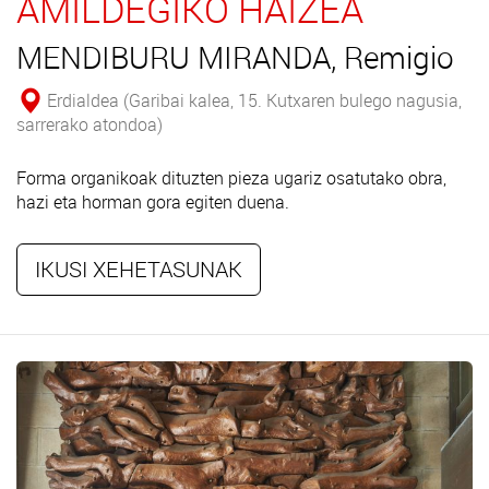
AMILDEGIKO HAIZEA
MENDIBURU MIRANDA, Remigio
Erdialdea (Garibai kalea, 15. Kutxaren bulego nagusia,
sarrerako atondoa)
Forma organikoak dituzten pieza ugariz osatutako obra,
hazi eta horman gora egiten duena.
IKUSI XEHETASUNAK