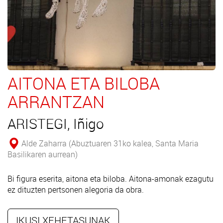
AITONA ETA BILOBA
ARRANTZAN
ARISTEGI, Iñigo
Alde Zaharra (Abuztuaren 31ko kalea, Santa Maria
Basilikaren aurrean)
Bi figura eserita, aitona eta biloba. Aitona-amonak ezagutu
ez dituzten pertsonen alegoria da obra.
IKUSI XEHETASUNAK