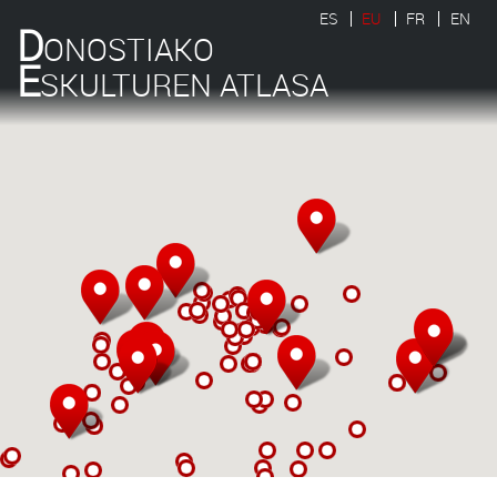
ES
EU
FR
EN
D
ONOSTIAKO
E
SKULTUREN ATLASA