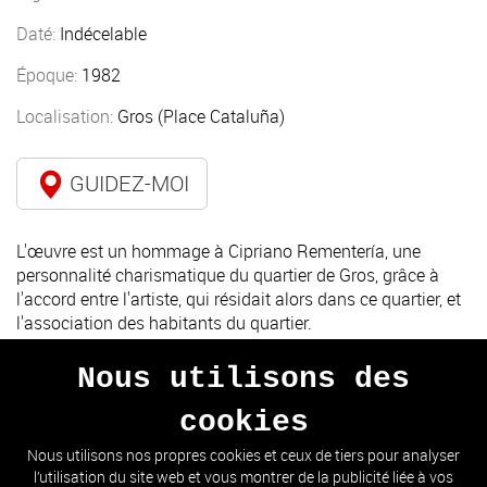
Daté:
Indécelable
Époque:
1982
Localisation:
Gros (Place Cataluña)
GUIDEZ-MOI
L'œuvre est un hommage à Cipriano Rementería, une
personnalité charismatique du quartier de Gros, grâce à
l'accord entre l'artiste, qui résidait alors dans ce quartier, et
l'association des habitants du quartier.
Nous utilisons des
cookies
PRÉCÉDENT
SUIVANT
Nous utilisons nos propres cookies et ceux de tiers pour analyser
l’utilisation du site web et vous montrer de la publicité liée à vos