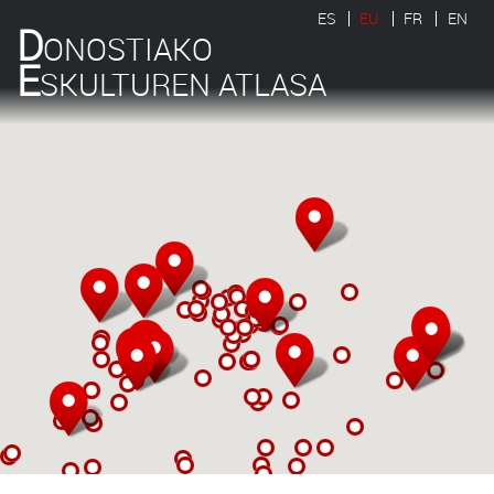
ES
EU
FR
EN
D
ONOSTIAKO
E
SKULTUREN ATLASA