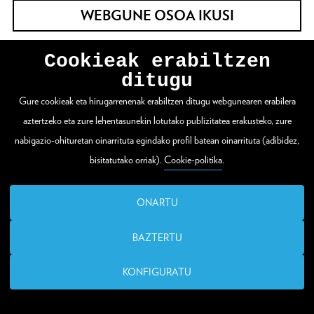
WEBGUNE OSOA IKUSI
Cookieak erabiltzen
Zuloaga plaza 1
ditugu
20003 Donostia / San Sebastián
Gure cookieak eta hirugarrenenak erabiltzen ditugu webgunearen erabilera
aztertzeko eta zure lehentasunekin lotutako publizitatea erakusteko, zure
T. (00 34) 943 48 15 80
nabigazio-ohituretan oinarrituta egindako profil batean oinarrituta (adibidez,
bisitatutako orriak).
Cookie-politika
.
santelmo@donostia.eus
ONARTU
BAZTERTU
KONFIGURATU