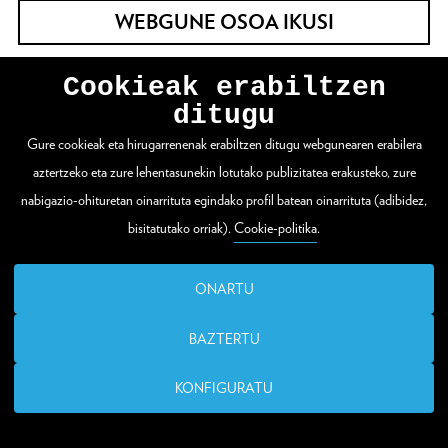
WEBGUNE OSOA IKUSI
Cookieak erabiltzen
Zuloaga plaza 1
ditugu
20003 Donostia / San Sebastián
Gure cookieak eta hirugarrenenak erabiltzen ditugu webgunearen erabilera
aztertzeko eta zure lehentasunekin lotutako publizitatea erakusteko, zure
T. (00 34) 943 48 15 80
nabigazio-ohituretan oinarrituta egindako profil batean oinarrituta (adibidez,
bisitatutako orriak).
Cookie-politika
.
santelmo@donostia.eus
ONARTU
BAZTERTU
KONFIGURATU