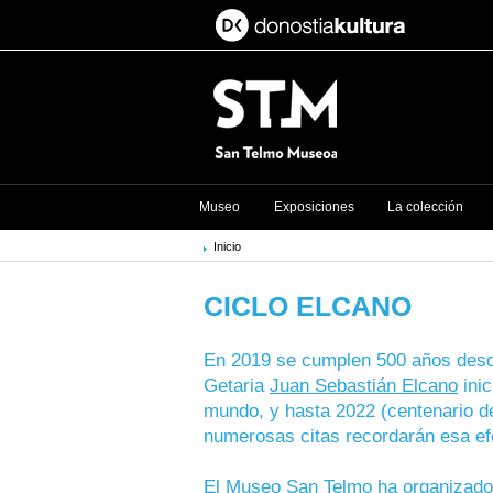
Museo
Exposiciones
La colección
Inicio
CICLO ELCANO
En 2019 se cumplen 500 años desd
Getaria
Juan Sebastián Elcano
inic
mundo, y hasta 2022 (centenario de 
numerosas citas recordarán esa ef
El Museo San Telmo ha organizado 