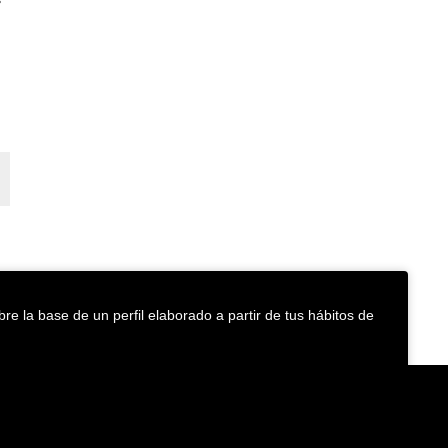
s
re la base de un perfil elaborado a partir de tus hábitos de
Política de cookies
Accesibilidad
Medioambiente
San Telmo Museoa
. 2026 copyright ©