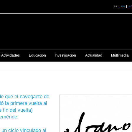
es
eu
e
Actividades
Educación
Investigación
Actualidad
Multimedia
e que el navegante de
ió la primera vuelta al
fin del vuelta)
eméride.
un ciclo vinculado al