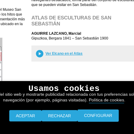
navegantes destacados, forma parte del conjunto de escultura
que se pueden visitar en San Sebastián.
 el Museo San
 los hitos que
ATLAS DE ESCULTURAS DE SAN
resentación más
SEBASTIÁN
 ubicado en la
AGUIRRE LAZCANO, Marcial
Gipuzkoa, Bergara 1841 – San Sebastián 1900
Ver Elcano en el Atlas
Usamos cookies
el sitio web y mostrarte publicidad relacionada con tus preferencias sob
navegación (por ejemplo, páginas visitadas).
Política de cookies
.
CONFIGURAR
ACEPTAR
RECHAZAR
Prensa
Información legal