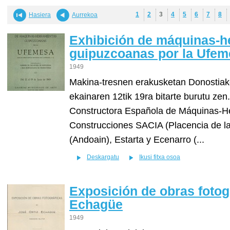
1
2
3
4
5
6
7
8
Hasiera
Aurrekoa
Exhibición de máquinas-h
guipuzcoanas por la Ufem
1949
Makina-tresnen erakusketan Donostiak
ekainaren 12tik 19ra bitarte burutu zen.
Constructora Española de Máquinas-H
Construcciones SACIA (Placencia de l
(Andoain), Estarta y Ecenarro (...
Deskargatu
Ikusi fitxa osoa
Exposición de obras fotog
Echagüe
1949