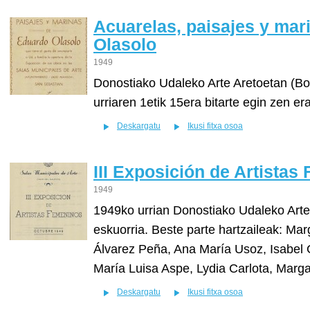
Acuarelas, paisajes y ma
Olasolo
1949
Donostiako Udaleko Arte Aretoetan (B
urriaren 1etik 15era bitarte egin zen 
Deskargatu
Ikusi fitxa osoa
III Exposición de Artista
1949
1949ko urrian Donostiako Udaleko Arte
eskuorria. Beste parte hartzaileak: Ma
Álvarez Peña, Ana María Usoz, Isabel G
María Luisa Aspe, Lydia Carlota, Marg
Deskargatu
Ikusi fitxa osoa