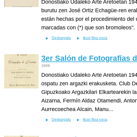
Donostiako Udaleko Arte Aretoetan 194
burutu zen José Ortiz Echagüe-ren erak
están hechas por el procedimiento del 
marcadas con (*) que son bromoleos".
Deskargatu
Ikusi fitxa osoa
3er Salón de Fotografías 
1949
Donostiako Udaleko Arte Aretoetan 1949
ospatu zen argazki erakusketa. Club De
Gipuzkoako Argazkilari Elkartearekin la
Aizarna, Fermín Aldaz Otamendi, Anton
Aurrecoechea Alcain, Manu...
Deskargatu
Ikusi fitxa osoa