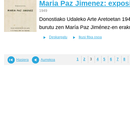
Maria Paz Jimenez: expos
1949
Donostiako Udaleko Arte Aretoetan 1949
burutu zen María Paz Jiménez-en erak
Deskargatu
Ikusi fitxa osoa
1
2
3
4
5
6
7
8
Hasiera
Aurrekoa