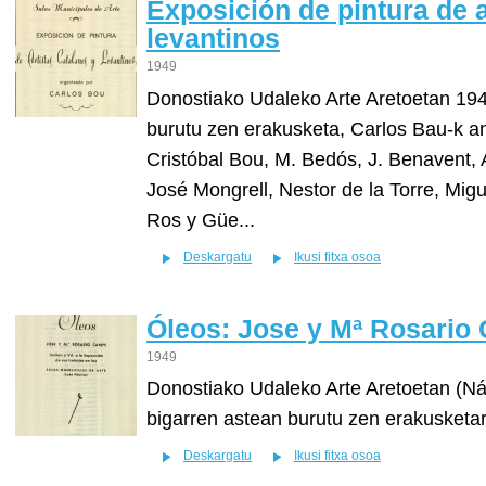
Exposición de pintura de a
levantinos
1949
Donostiako Udaleko Arte Aretoetan 1949k
burutu zen erakusketa, Carlos Bau-k an
Cristóbal Bou, M. Bedós, J. Benavent, 
José Mongrell, Nestor de la Torre, Migu
Ros y Güe...
Deskargatu
Ikusi fitxa osoa
Óleos: Jose y Mª Rosario
1949
Donostiako Udaleko Arte Aretoetan (Náu
bigarren astean burutu zen erakusketa
Deskargatu
Ikusi fitxa osoa