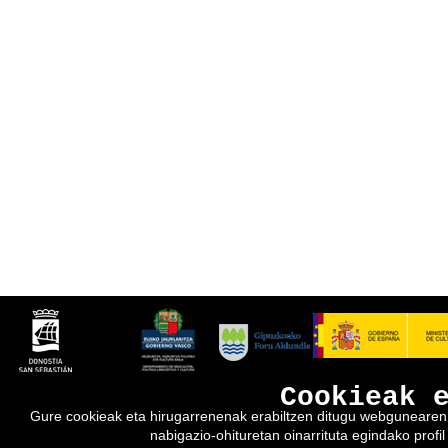
Cookieak 
Gure cookieak eta hirugarrenenak erabiltzen ditugu webgunearen e
nabigazio-ohituretan oinarrituta egindako profil 