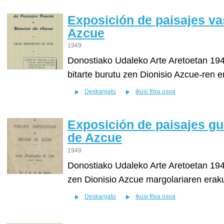
Exposición de paisajes va
Azcue
1949
Donostiako Udaleko Arte Aretoetan 19
bitarte burutu zen Dionisio Azcue-ren 
Deskargatu
Ikusi fitxa osoa
Exposición de paisajes g
de Azcue
1949
Donostiako Udaleko Arte Aretoetan 1949
zen Dionisio Azcue margolariaren erak
Deskargatu
Ikusi fitxa osoa