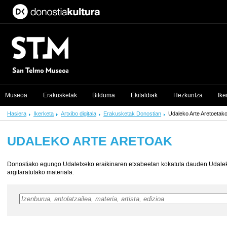
Museoa
Erakusketak
Bilduma
Ekitaldiak
Hezkuntza
Ike
Hasiera
Ikerketa
Artxibo digitala
Erakusketak Donostian
Udaleko Arte Aretoetak
UDALEKO ARTE ARETOAK
Donostiako egungo Udaletxeko eraikinaren etxabeetan kokatuta dauden Udalek
argitaratutako materiala.