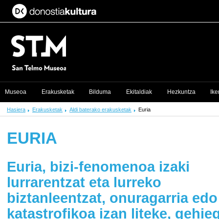
Museoa
Erakusketak
Bilduma
Ekitaldiak
Hezkuntza
Ike
Hasiera
Erakusketak
Aldi baterako erakusketak
Euria
EURIA
Euria, bizi-fenomenoa izaki
lurrarentzat eta lurreko
biztanleentzat, onuragarria edo
katastrofikoa izan liteke, gehieg