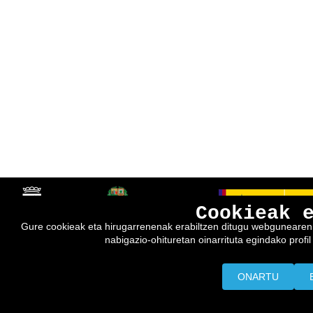
Cookieak 
Gure cookieak eta hirugarrenenak erabiltzen ditugu webgunearen e
nabigazio-ohituretan oinarrituta egindako profil 
ONARTU