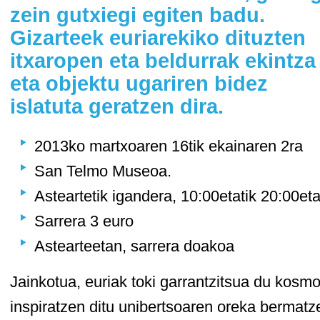
zein gutxiegi egiten badu.
Gizarteek euriarekiko dituzten
itxaropen eta beldurrak ekintza
eta objektu ugariren bidez
islatuta geratzen dira.
2013ko martxoaren 16tik ekainaren 2ra
San Telmo Museoa.
Asteartetik igandera, 10:00etatik 20:00et
Sarrera 3 euro
Astearteetan, sarrera doakoa
Jainkotua, euriak toki garrantzitsua du kosmo
inspiratzen ditu unibertsoaren oreka bermatz