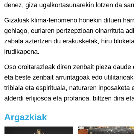
denez, giza ugalkortasunarekin lotzen da sarr
Gizakiak klima-fenomeno honekin dituen har
gehiago, euriaren pertzepzioan oinarrituta a
zabala aztertzen du erakusketak, hiru bloketa
irudikapena.
Oso oroitarazleak diren zenbait pieza daude 
eta beste zenbait arruntagoak edo utilitarioak 
tribiala eta espirituala, naturaren inposaketa
alderdi erlijiosoa eta profanoa, biltzen dira et
Argazkiak