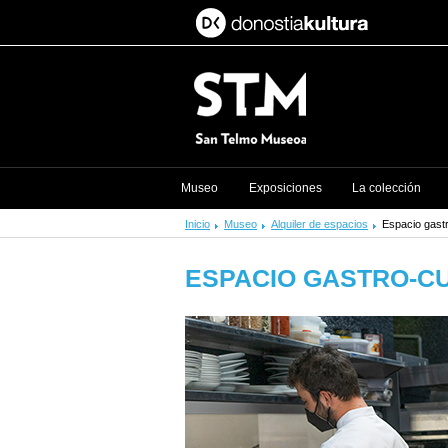
Museo
Exposiciones
La colección
Inicio
Museo
Alquiler de espacios
Espacio gastr
ESPACIO GASTRO-C