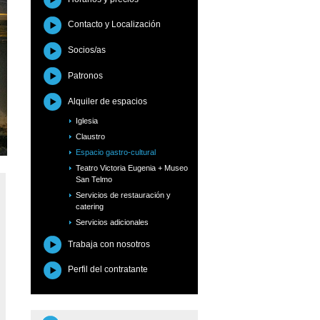
Contacto y Localización
Socios/as
Patronos
Alquiler de espacios
Iglesia
Claustro
Espacio gastro-cultural
Teatro Victoria Eugenia + Museo
San Telmo
Servicios de restauración y
catering
Servicios adicionales
Trabaja con nosotros
Perfil del contratante