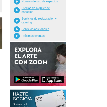
Normas de uso de espacios
Precios de alquiler de
espacios
Servicios de restauración y
catering
Servicios adicionales
Próximos eventos
HAZTE
SOCIO/A
Disfruta de las