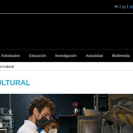
es
eu
e
Actividades
Educación
Investigación
Actualidad
Multimedia
o-cultural
ULTURAL