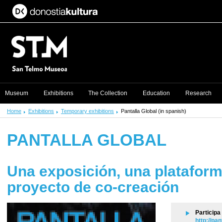
Museum
Exhibitions
The Collection
Education
Research
Home
Exhibitions
Temporary exhibitions
Pantalla Global (in spanish)
PANTALLA GLOBAL
Una exposición, una plataforma
proyecto de co-creación
Participa
http://pan