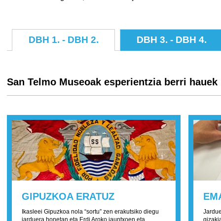
DBH 1. - DBH 2.
DBH 3. - DBH 4.
San Telmo Museoak esperientzia berri hauek 
GIPUZKOA ERATUZ
EM
Ikasleei Gipuzkoa nola “sortu” zen erakutsiko diegu
Jardue
jarduera honetan eta Erdi Aroko jauntxoen eta
gizaki