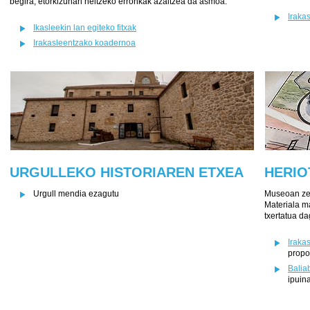
begira, etorkizunari heltzeko erronkak azaltzea da asmoa.
Iraka
Ikasleekin lan egiteko fitxak
Irakasleentzako koadernoa
URGULLEKO HISTORIAREN ETXEA
HERIO
Urgull mendia ezagutu
Museoan zei
Materiala m
txertatua da
Iraka
prop
Balia
ipuina