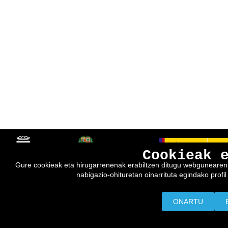
Cookieak 
Gure cookieak eta hirugarrenenak erabiltzen ditugu webgunearen e
nabigazio-ohituretan oinarrituta egindako profil 
ONARTU