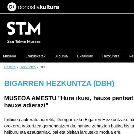
Museoa
Erakusketak
Bilduma
Ekitaldiak
Hezkuntza
Ike
Hasiera
Hezkuntza
DBH
BIGARREN HEZKUNTZA (DBH)
MUSEOA AMESTU
"Hura ikusi, hauxe pentsat
hauxe adierazi"
Ibilbidea aukeratu aurretik, Derrigorrezko Bigarren Hezkuntzako t
orokorra irakurtzea gomendatzen da, hantxe zehazten baitira bisit
helburu eta ezaugarriak, bai eta bisitan jarduteko modua ere.