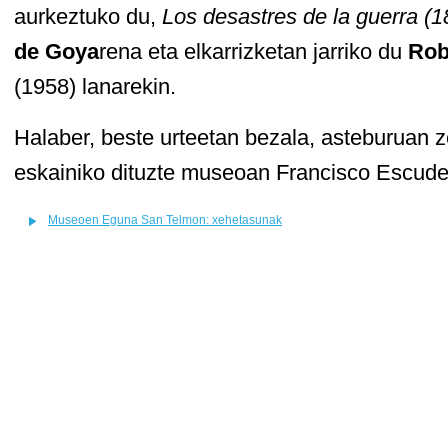
aurkeztuko du,
Los desastres de la guerra (
de Goya
rena eta elkarrizketan jarriko du
Rob
(1958) lanarekin.
Halaber, beste urteetan bezala, asteburuan
eskainiko dituzte museoan Francisco Escuder
Museoen Eguna San Telmon: xehetasunak