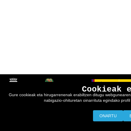
Cookieak 
Gure cookieak eta hirugarrenenak erabiltzen ditugu webgunearen e
nabigazio-ohituretan oinarrituta egindako profil 
ONARTU