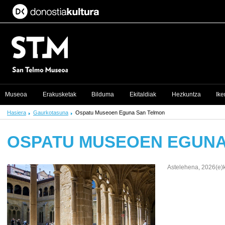
Museoa
Erakusketak
Bilduma
Ekitaldiak
Hezkuntza
Ike
Hasiera
Gaurkotasuna
Ospatu Museoen Eguna San Telmon
OSPATU MUSEOEN EGUNA
Astelehena, 2026(e)k