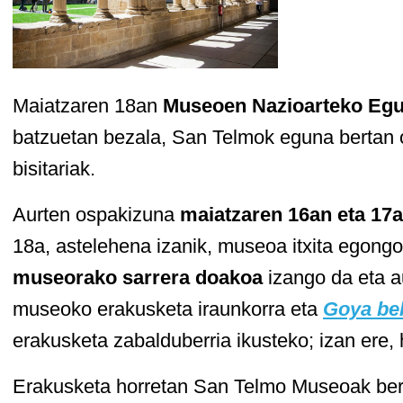
Maiatzaren 18an
Museoen Nazioarteko Eg
batzuetan bezala, San Telmok eguna bertan o
bisitariak.
Aurten ospakizuna
maiatzaren 16an eta 17
18a, astelehena izanik, museoa itxita egongo
museorako sarrera doakoa
izango da eta a
museoko erakusketa iraunkorra eta
Goya bel
erakusketa zabalduberria ikusteko; izan ere, 
Erakusketa horretan San Telmo Museoak ber