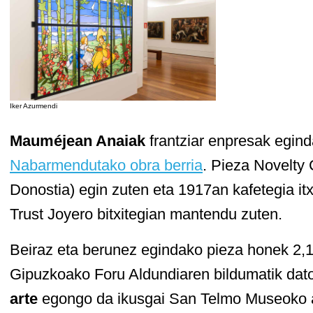
Iker Azurmendi
Mauméjean Anaiak
frantziar enpresak egind
Nabarmendutako obra berria
. Pieza Novelty
Donostia) egin zuten eta 1917an kafetegia itx
Trust Joyero bitxitegian mantendu zuten.
Beiraz eta berunez egindako pieza honek 2,1
Gipuzkoako Foru Aldundiaren bildumatik dat
arte
egongo da ikusgai San Telmo Museoko ar