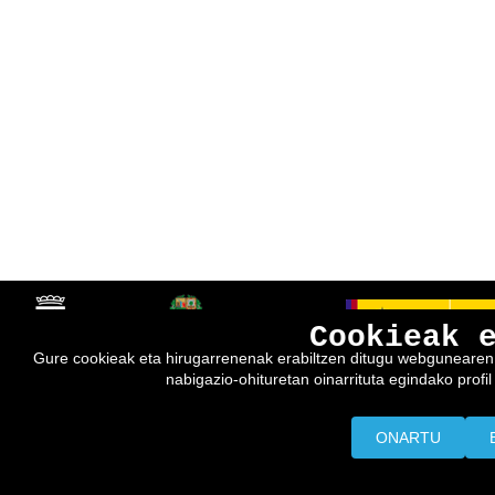
Cookieak 
Gure cookieak eta hirugarrenenak erabiltzen ditugu webgunearen e
nabigazio-ohituretan oinarrituta egindako profil 
ONARTU