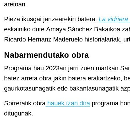
aretoan.
Pieza ikusgai jartzearekin batera,
La vidriera
eskainiko dute Amaya Sánchez Bakaikoa zaha
Ricardo Hernanz Maderuelo historialariak, ur
Nabarmendutako obra
Programa hau 2023an jarri zuen martxan Sa
batez arreta obra jakin batera erakartzeko, b
gaurkotasunagatik edo bakantasunagatik azp
Sorreratik obra
hauek izan dira
programa hone
ditugunak.