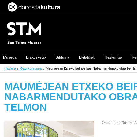
Museoa
Erakusketak
Bilduma
Ekitaldiak
Hezkuntza
Ike
Hasiera
Gaurkotasuna
Mauméjean Etxeko beirate bat, Nabarmendutako obra berria
MAUMÉJEAN ETXEKO BEIR
NABARMENDUTAKO OBRA
TELMON
Ostirala, 2025(e)ko 