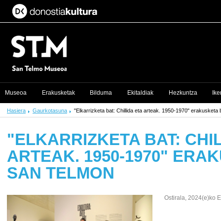
Museoa
Erakusketak
Bilduma
Ekitaldiak
Hezkuntza
Ike
Hasiera
Gaurkotasuna
"Elkarrizketa bat: Chillida eta arteak. 1950-1970" erakusketa
"ELKARRIZKETA BAT: CHI
ARTEAK. 1950-1970" ERA
SAN TELMON
Ostirala, 2024(e)ko 