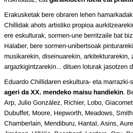
Erakusketak bere obraren lehen hamarkadak d
Chillidak ahots artistiko propioa aurkitzearek
ere eskulturak, sormen-une berritzaile bat b
Halaber, bere sormen-unibertsoak pinturarek
musikarekin, diseinuarekin, arkitekturarekin,
argazkigintzarekin... dituen loturak jasotzen d
Eduardo Chillidaren eskultura- eta marrazki-
ageri da XX. mendeko maisu handiekin
. B
Arp, Julio González, Richier, Lobo, Giacomett
Dubuffet, Moore, Hepworth, Meadows, Smith
Chamberlain, Mendiburu, Hantaï, Asins, Aur