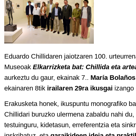
Eduardo Chillidaren jaiotzaren 100. urteurre
Museoak
Elkarrizketa bat: Chillida eta art
aurkeztu du gaur, ekainak 7..
María Bolaños
ekainaren 8tik
irailaren 29ra ikusgai
izango 
Erakusketa honek, ikuspuntu monografiko ba
Chillidari buruzko ulermena zabaldu nahi du,
testuinguru, kidetasun, erreferentzia eta sin
inskribatuz, eta
garaikideen ideia eta prakti