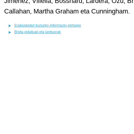
Jiménez, Villèlia, Bosshard, Lardera, Ozu, B
Callahan, Martha Graham eta Cunningham.
Erakusketari buruzko informazio gehiago
Bisita gidatuak eta jarduerak