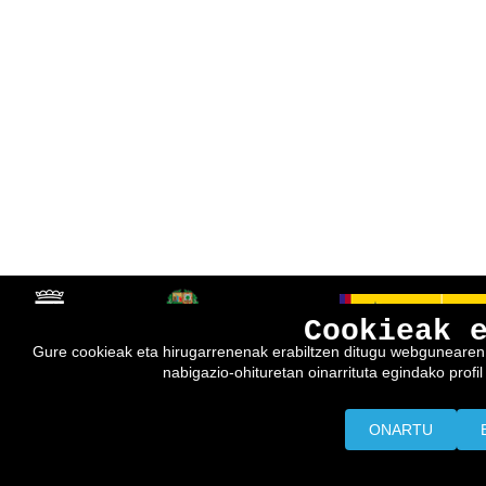
Cookieak 
Gure cookieak eta hirugarrenenak erabiltzen ditugu webgunearen e
nabigazio-ohituretan oinarrituta egindako profil 
ONARTU