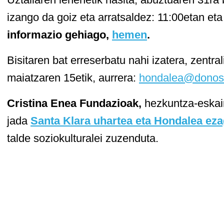
izango da goiz eta arratsaldez: 11:00etan eta 
informazio gehiago,
hemen
.
Bisitaren bat erreserbatu nahi izatera, zentral
maiatzaren 15etik, aurrera:
hondalea@donost
Cristina Enea Fundazioak,
hezkuntza-eskain
jada
Santa Klara uhartea eta Hondalea eza
talde soziokulturalei zuzenduta.