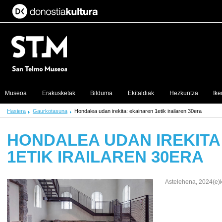
Museoa
Erakusketak
Bilduma
Ekitaldiak
Hezkuntza
Ike
Hasiera
Gaurkotasuna
Hondalea udan irekita: ekainaren 1etik irailaren 30era
HONDALEA UDAN IREKITA
1ETIK IRAILAREN 30ERA
Astelehena, 2024(e)k