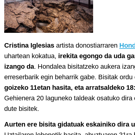
Cristina Iglesias
artista donostiarraren
Hond
uhartean kokatua,
irekita egongo da uda gar
izango da
. Hondalea bisitatzeko aukera izan
erreserbarik egin beharrik gabe. Bisitak ordu 
goizeko 11etan hasita, eta arratsaldeko 1
Gehienera 20 laguneko taldeak osatuko dira 
dute bisitek.
Aurten ere bisita gidatuak eskainiko dira u
Uztailaren lehenetik hasita, abuztuaren 31ra b