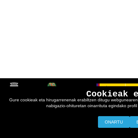
Cookieak 
Gure cookieak eta hirugarrenenak erabiltzen ditugu webgunearen e
nabigazio-ohituretan oinarrituta egindako profil 
ONARTU