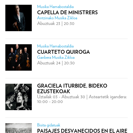
Musika Hamabostaldia
CAPELLA DE MINISTRERS
Antzinako Musika Zikloa
Abuztuak 23 | 20:30
Musika Hamabostaldia
CUARTETO QUIROGA
Ganbera Musika Zikloa
Abuztuak 24 | 20:30
GRACIELA ITURBIDE, BIDEKO
EZUSTEKOAK
Uztailak 03 - Abuztuak 30 | Asteartetik igandera:
10:00 - 20:00
Bisita gidatuak
PAISAJES DESVANECIDOS EN EL AIRE