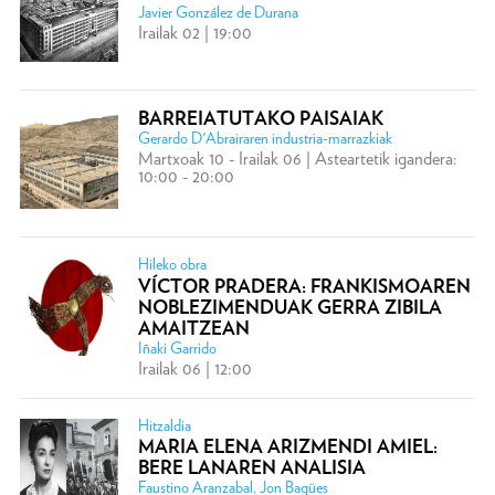
Javier González de Durana
Irailak 02 | 19:00
BARREIATUTAKO PAISAIAK
Gerardo D'Abrairaren industria-marrazkiak
Martxoak 10 - Irailak 06 | Asteartetik igandera:
10:00 - 20:00
Hileko obra
VÍCTOR PRADERA: FRANKISMOAREN
NOBLEZIMENDUAK GERRA ZIBILA
AMAITZEAN
Iñaki Garrido
Irailak 06 | 12:00
Hitzaldia
MARIA ELENA ARIZMENDI AMIEL:
BERE LANAREN ANALISIA
Faustino Aranzabal, Jon Bagües