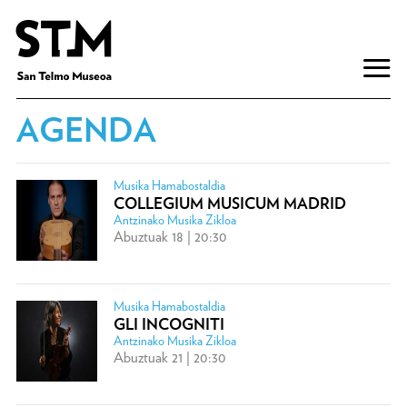
AGENDA
Musika Hamabostaldia
COLLEGIUM MUSICUM MADRID
Antzinako Musika Zikloa
Abuztuak 18 | 20:30
Musika Hamabostaldia
GLI INCOGNITI
Antzinako Musika Zikloa
Abuztuak 21 | 20:30