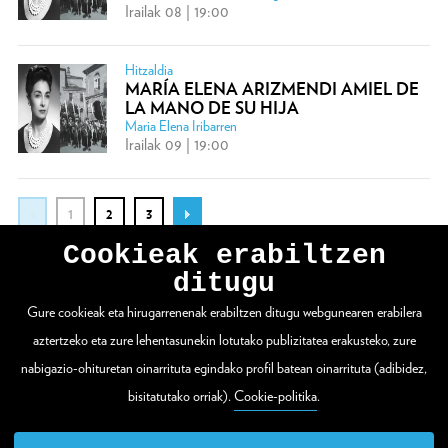
Irailak 08 | 19:00
Hitzaldia
MARÍA ELENA ARIZMENDI AMIEL DE
LA MANO DE SU HIJA
Maria Elena Iribarren
Irailak 09 | 19:00
1
2
3
Cookieak erabiltzen
ditugu
Gure cookieak eta hirugarrenenak erabiltzen ditugu webgunearen erabilera
WEBGUNE OSOA IKUSI
aztertzeko eta zure lehentasunekin lotutako publizitatea erakusteko, zure
nabigazio-ohituretan oinarrituta egindako profil batean oinarrituta (adibidez,
bisitatutako orriak).
Cookie-politika
.
Zuloaga plaza 1
20003 Donostia / San Sebastián