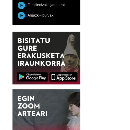
Familientzako jarduerak
Argazki-liburuak