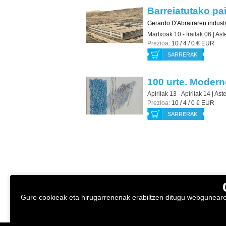
Barreiatutako pa
Gerardo D'Abrairaren indust
Martxoak 10 - Irailak 06 |
Ast
Prezioa:
10 / 4 / 0 € EUR
SARRERAK
100 urte. Modern
Apirilak 13 - Apirilak 14 |
Aste
Prezioa:
10 / 4 / 0 € EUR
SARRERAK
Gure cookieak eta hirugarrenenak erabiltzen ditugu webgunearen 