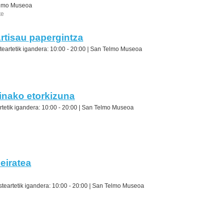
lmo Museoa
te
rtisau papergintza
teartetik igandera: 10:00 - 20:00 |
San Telmo Museoa
inako etorkizuna
rtetik igandera: 10:00 - 20:00 |
San Telmo Museoa
eiratea
steartetik igandera: 10:00 - 20:00 |
San Telmo Museoa