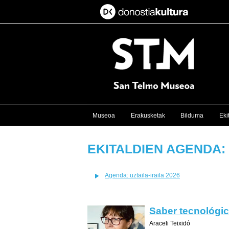
Museoa
Erakusketak
Bilduma
Eki
EKITALDIEN AGENDA: 
Agenda: uztaila-iraila 2026
Saber tecnológic
Araceli Teixidó