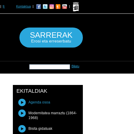
fr
Kontaktua
SARRERAK
Erosi eta erreserbatu
EKITALDIAK
Agenda osoa
Modernitatea marraztu (1864-
1968)
Bisita gidatuak