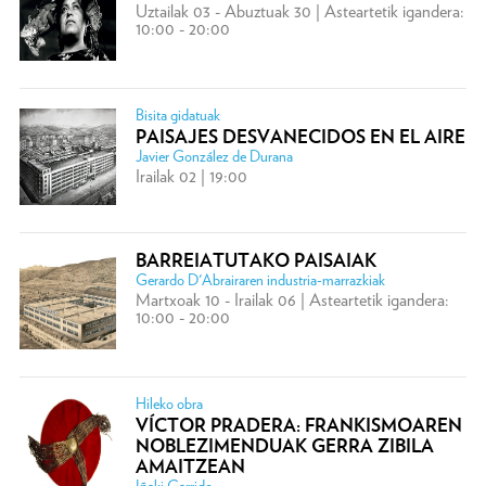
Uztailak 03 - Abuztuak 30 | Asteartetik igandera:
10:00 - 20:00
Bisita gidatuak
PAISAJES DESVANECIDOS EN EL AIRE
Javier González de Durana
Irailak 02 | 19:00
BARREIATUTAKO PAISAIAK
Gerardo D'Abrairaren industria-marrazkiak
Martxoak 10 - Irailak 06 | Asteartetik igandera:
10:00 - 20:00
Hileko obra
VÍCTOR PRADERA: FRANKISMOAREN
NOBLEZIMENDUAK GERRA ZIBILA
AMAITZEAN
Iñaki Garrido