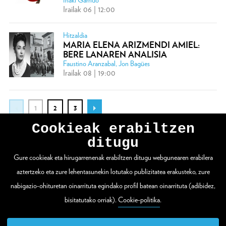
Irailak 06 | 12:00
Hitzaldia
MARIA ELENA ARIZMENDI AMIEL:
BERE LANAREN ANALISIA
Faustino Aranzabal, Jon Bagües
Irailak 08 | 19:00
1
2
3
Cookieak erabiltzen
ditugu
Gure cookieak eta hirugarrenenak erabiltzen ditugu webgunearen erabilera
WEBGUNE OSOA IKUSI
aztertzeko eta zure lehentasunekin lotutako publizitatea erakusteko, zure
nabigazio-ohituretan oinarrituta egindako profil batean oinarrituta (adibidez,
bisitatutako orriak).
Cookie-politika
.
Zuloaga plaza 1
20003 Donostia / San Sebastián