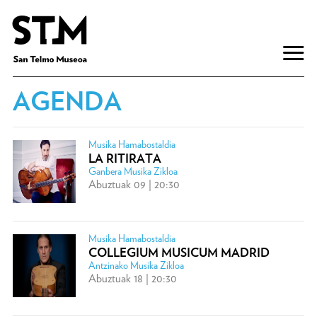
AGENDA
Musika Hamabostaldia
LA RITIRATA
Ganbera Musika Zikloa
Abuztuak 09 | 20:30
Musika Hamabostaldia
COLLEGIUM MUSICUM MADRID
Antzinako Musika Zikloa
Abuztuak 18 | 20:30