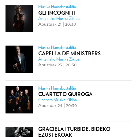
Musika Hamabostaldia
GLI INCOGNITI
Antzinako Musika Zikloa
Abuztuak 21 | 20:30
Musika Hamabostaldia
CAPELLA DE MINISTRERS
Antzinako Musika Zikloa
Abuztuak 23 | 20:30
Musika Hamabostaldia
CUARTETO QUIROGA
Ganbera Musika Zikloa
Abuztuak 24 | 20:30
GRACIELA ITURBIDE, BIDEKO
EZUSTEKOAK