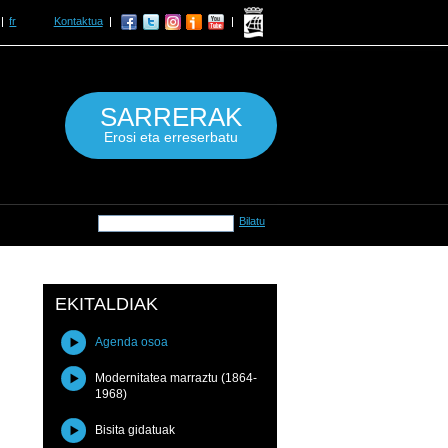
fr
Kontaktua
SARRERAK
Erosi eta erreserbatu
EKITALDIAK
Agenda osoa
Modernitatea marraztu (1864-
1968)
Bisita gidatuak