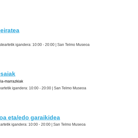
eiratea
steartetik igandera: 10:00 - 20:00 |
San Telmo Museoa
isaiak
ria-marrazkiak
eartetik igandera: 10:00 - 20:00 |
San Telmo Museoa
oa eta/edo garaikidea
artetik igandera: 10:00 - 20:00 |
San Telmo Museoa