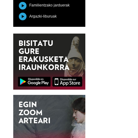
Familientzako jarduerak
Argazki-liburuak