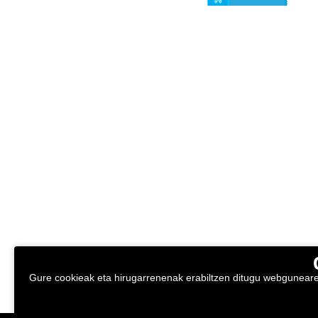
Gure cookieak eta hirugarrenenak erabiltzen ditugu webgunearen 