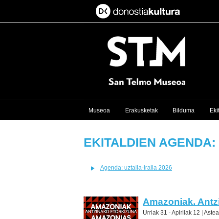
Museoa
Erakusketak
Bilduma
Eki
EKITALDIEN AGENDA: 
Agenda: uztaila-iraila 2026
Amazoniak. Antz
Urriak 31 - Apirilak 12 |
Astea