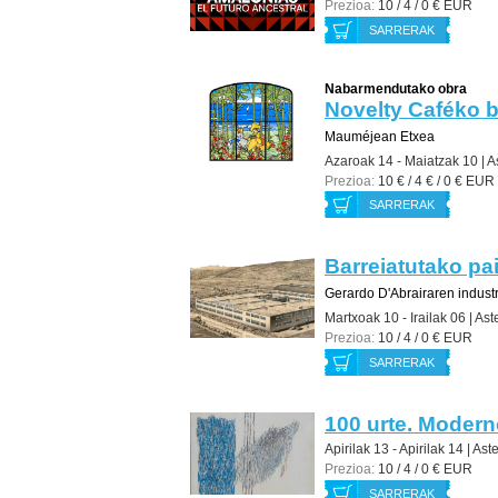
Prezioa:
10 / 4 / 0 € EUR
SARRERAK
Nabarmendutako obra
Novelty Caféko b
Mauméjean Etxea
Azaroak 14 - Maiatzak 10 |
A
Prezioa:
10 € / 4 € / 0 € EUR
SARRERAK
Barreiatutako pa
Gerardo D'Abrairaren indust
Martxoak 10 - Irailak 06 |
Ast
Prezioa:
10 / 4 / 0 € EUR
SARRERAK
100 urte. Modern
Apirilak 13 - Apirilak 14 |
Aste
Prezioa:
10 / 4 / 0 € EUR
SARRERAK