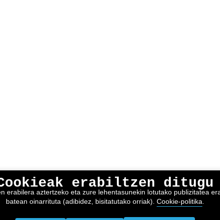
Cookieak erabiltzen ditugu
erabilera aztertzeko eta zure lehentasunekin lotutako publizitatea erak
batean oinarrituta (adibidez, bisitatutako orriak).
Cookie-politika
.