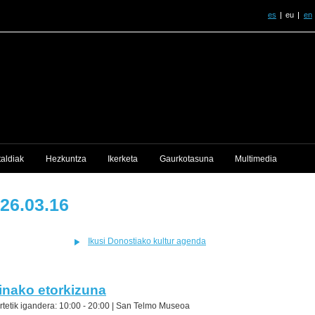
es
eu
en
taldiak
Hezkuntza
Ikerketa
Gaurkotasuna
Multimedia
26.03.16
Ikusi Donostiako kultur agenda
inako etorkizuna
rtetik igandera: 10:00 - 20:00 |
San Telmo Museoa