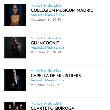
Musika Hamabostaldia
COLLEGIUM MUSICUM MADRID
Antzinako Musika Zikloa
Abuztuak 18 | 20:30
Musika Hamabostaldia
GLI INCOGNITI
Antzinako Musika Zikloa
Abuztuak 21 | 20:30
Musika Hamabostaldia
CAPELLA DE MINISTRERS
Antzinako Musika Zikloa
Abuztuak 23 | 20:30
Musika Hamabostaldia
CUARTETO QUIROGA