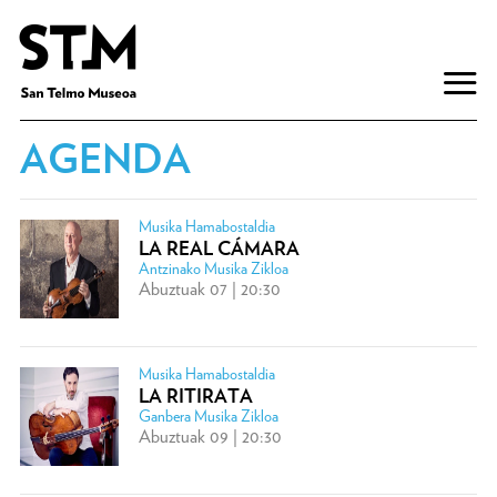
AGENDA
Musika Hamabostaldia
LA REAL CÁMARA
Antzinako Musika Zikloa
Abuztuak 07 | 20:30
Musika Hamabostaldia
LA RITIRATA
Ganbera Musika Zikloa
Abuztuak 09 | 20:30