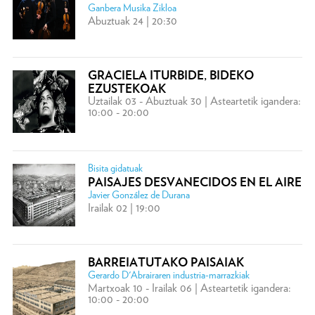
Ganbera Musika Zikloa
Abuztuak 24 | 20:30
GRACIELA ITURBIDE, BIDEKO
EZUSTEKOAK
Uztailak 03 - Abuztuak 30 | Asteartetik igandera:
10:00 - 20:00
Bisita gidatuak
PAISAJES DESVANECIDOS EN EL AIRE
Javier González de Durana
Irailak 02 | 19:00
BARREIATUTAKO PAISAIAK
Gerardo D'Abrairaren industria-marrazkiak
Martxoak 10 - Irailak 06 | Asteartetik igandera:
10:00 - 20:00