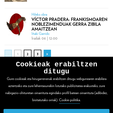
Hileko obra
VÍCTOR PRADERA: FRANKISMOAREN
NOBLEZIMENDUAK GERRA ZIBILA
AMAITZEAN
Iñaki Garrido
Irailak 06 | 12:00
1
2
3
Cookieak erabiltzen
ditugu
Gure cookieak eta hirugarrenenak erabiltzen ditugu webgunearen erabilera
WEBGUNE OSOA IKUSI
aztertzeko eta zure lehentasunekin lotutako publizitatea erakusteko, zure
nabigazio-ohituretan oinarrituta egindako profil batean oinarrituta (adibidez,
bisitatutako orriak).
Cookie-politika
.
Zuloaga plaza 1
20003 Donostia / San Sebastián