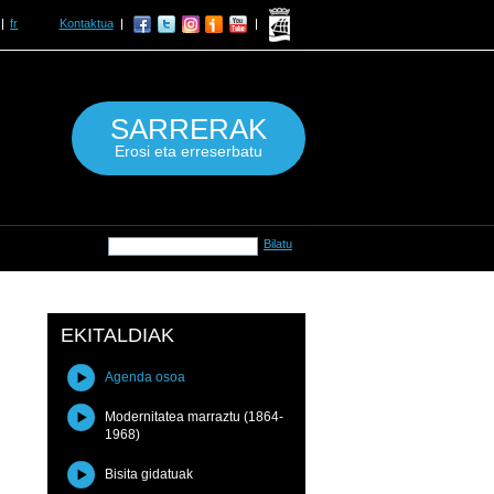
fr
Kontaktua
SARRERAK
Erosi eta erreserbatu
EKITALDIAK
Agenda osoa
Modernitatea marraztu (1864-
1968)
Bisita gidatuak