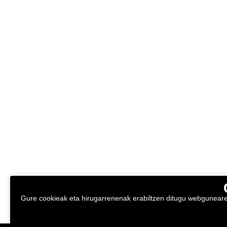
Gure cookieak eta hirugarrenenak erabiltzen ditugu webgunearen 