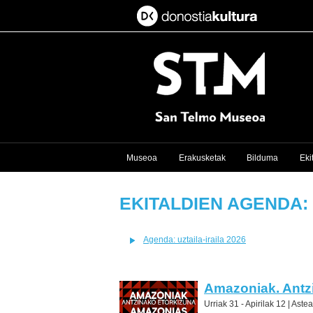
Museoa
Erakusketak
Bilduma
Eki
EKITALDIEN AGENDA: 
Agenda: uztaila-iraila 2026
Amazoniak. Antz
Urriak 31 - Apirilak 12 |
Astea