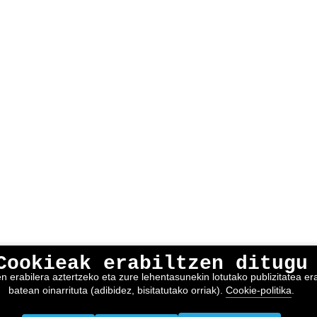
Cookieak erabiltzen ditugu
erabilera aztertzeko eta zure lehentasunekin lotutako publizitatea erak
batean oinarrituta (adibidez, bisitatutako orriak).
Cookie-politika
.