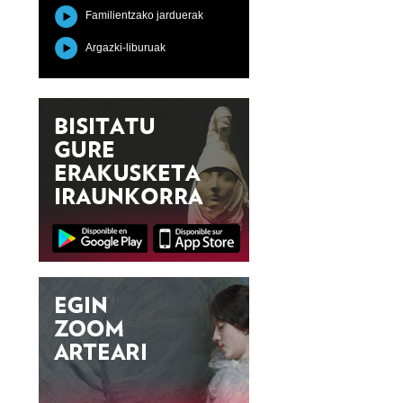
Familientzako jarduerak
Argazki-liburuak