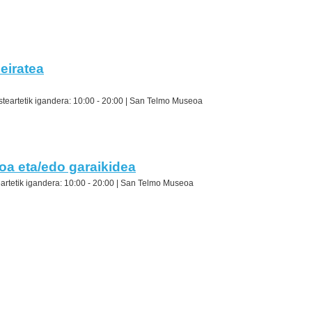
eiratea
steartetik igandera: 10:00 - 20:00 |
San Telmo Museoa
oa eta/edo garaikidea
artetik igandera: 10:00 - 20:00 |
San Telmo Museoa