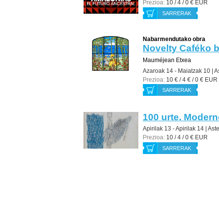
Prezioa:
10 / 4 / 0 € EUR
SARRERAK
Nabarmendutako obra
Novelty Caféko b
Mauméjean Etxea
Azaroak 14 - Maiatzak 10 |
A
Prezioa:
10 € / 4 € / 0 € EUR
SARRERAK
100 urte. Modern
Apirilak 13 - Apirilak 14 |
Aste
Prezioa:
10 / 4 / 0 € EUR
SARRERAK