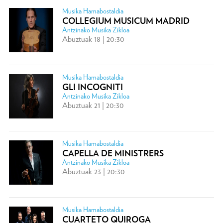
Musika Hamabostaldia
COLLEGIUM MUSICUM MADRID
Antzinako Musika Zikloa
Abuztuak 18 | 20:30
Musika Hamabostaldia
GLI INCOGNITI
Antzinako Musika Zikloa
Abuztuak 21 | 20:30
Musika Hamabostaldia
CAPELLA DE MINISTRERS
Antzinako Musika Zikloa
Abuztuak 23 | 20:30
Musika Hamabostaldia
CUARTETO QUIROGA