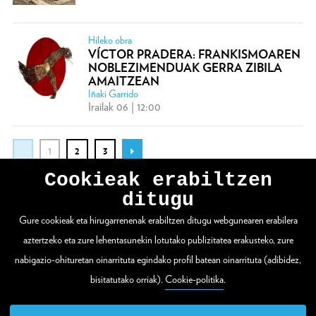
Hileko obra
VÍCTOR PRADERA: FRANKISMOAREN
NOBLEZIMENDUAK GERRA ZIBILA
AMAITZEAN
Iñaki Garrido
Irailak 06 | 12:00
1
2
3
Cookieak erabiltzen
ditugu
Gure cookieak eta hirugarrenenak erabiltzen ditugu webgunearen erabilera
WEBGUNE OSOA IKUSI
aztertzeko eta zure lehentasunekin lotutako publizitatea erakusteko, zure
nabigazio-ohituretan oinarrituta egindako profil batean oinarrituta (adibidez,
bisitatutako orriak).
Cookie-politika
.
Zuloaga plaza 1
20003 Donostia / San Sebastián