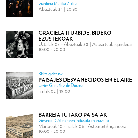
Ganbera Musika Zikloa
Abuztuak 24 | 20:30
GRACIELA ITURBIDE, BIDEKO
EZUSTEKOAK
Uztailak 03 - Abuztuak 30 | Asteartetik igandera:
10:00 - 20:00
Bisita gidatuak
PAISAJES DESVANECIDOS EN EL AIRE
Javier González de Durana
Irailak 02 | 19:00
BARREIATUTAKO PAISAIAK
Gerardo D'Abrairaren industria-marrazkiak
Martxoak 10 - Irailak 06 | Asteartetik igandera:
10:00 - 20:00