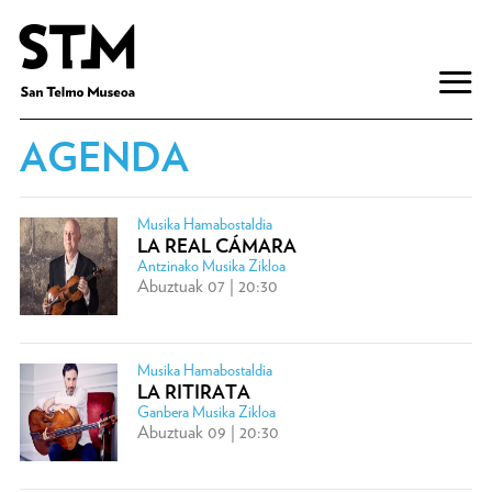
AGENDA
Musika Hamabostaldia
LA REAL CÁMARA
Antzinako Musika Zikloa
Abuztuak 07 | 20:30
Musika Hamabostaldia
LA RITIRATA
Ganbera Musika Zikloa
Abuztuak 09 | 20:30