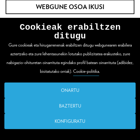
WEBGUNE OSOA IKUSI
Cookieak erabiltzen
Zuloaga plaza 1
ditugu
20003 Donostia / San Sebastián
Gure cookieak eta hirugarrenenak erabiltzen ditugu webgunearen erabilera
aztertzeko eta zure lehentasunekin lotutako publizitatea erakusteko, zure
T. (00 34) 943 48 15 80
nabigazio-ohituretan oinarrituta egindako profil batean oinarrituta (adibidez,
bisitatutako orriak).
Cookie-politika
.
santelmo@donostia.eus
ONARTU
BAZTERTU
KONFIGURATU