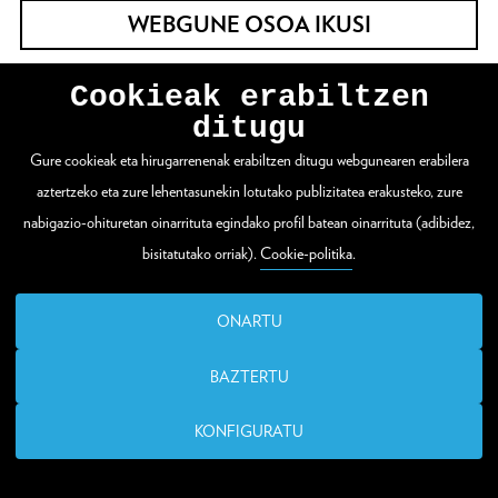
WEBGUNE OSOA IKUSI
Cookieak erabiltzen
Zuloaga plaza 1
ditugu
20003 Donostia / San Sebastián
Gure cookieak eta hirugarrenenak erabiltzen ditugu webgunearen erabilera
aztertzeko eta zure lehentasunekin lotutako publizitatea erakusteko, zure
T. (00 34) 943 48 15 80
nabigazio-ohituretan oinarrituta egindako profil batean oinarrituta (adibidez,
bisitatutako orriak).
Cookie-politika
.
santelmo@donostia.eus
ONARTU
BAZTERTU
KONFIGURATU