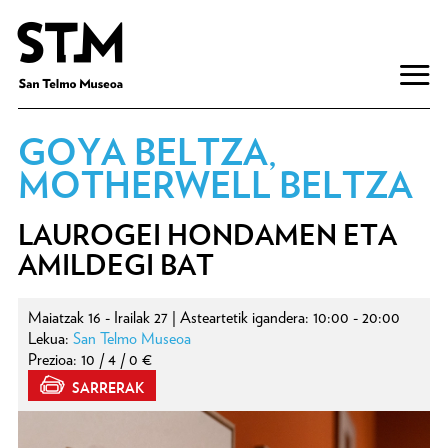
GOYA BELTZA,
MOTHERWELL BELTZA
LAUROGEI HONDAMEN ETA
AMILDEGI BAT
Maiatzak 16 - Irailak 27 | Asteartetik igandera: 10:00 - 20:00
Lekua:
San Telmo Museoa
Prezioa: 10 / 4 / 0 €
SARRERAK