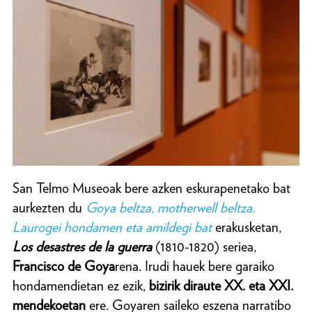
San Telmo Museoak bere azken eskurapenetako bat
aurkezten du
Goya beltza, motherwell beltza.
Laurogei hondamen eta amildegi bat
erakusketan,
Los desastres de la guerra
(1810-1820) seriea,
Francisco de
Goya
rena. Irudi hauek bere garaiko
hondamendietan ez ezik,
bizirik diraute XX. eta XXI.
mendekoetan
ere. Goyaren saileko eszena narratibo