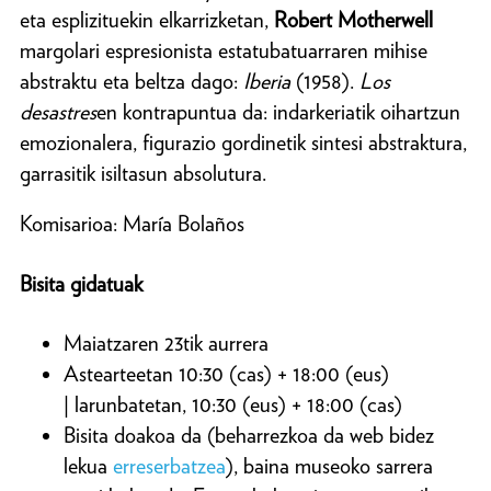
eta esplizituekin elkarrizketan,
Robert Motherwell
margolari espresionista estatubatuarraren mihise
abstraktu eta beltza dago:
Iberia
(1958).
Los
desastres
en kontrapuntua da: indarkeriatik oihartzun
emozionalera, figurazio gordinetik sintesi abstraktura,
garrasitik isiltasun absolutura.
Komisarioa: María Bolaños
Bisita gidatuak
Maiatzaren 23tik aurrera
Astearteetan 10:30 (cas) + 18:00 (eus)
| larunbatetan, 10:30 (eus) + 18:00 (cas)
Bisita doakoa da (beharrezkoa da web bidez
lekua
erreserbatzea
), baina museoko sarrera