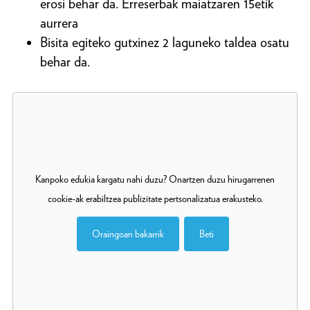
erosi behar da. Erreserbak maiatzaren 15etik
aurrera
Bisita egiteko gutxinez 2 laguneko taldea osatu
behar da.
Kanpoko edukia kargatu nahi duzu? Onartzen duzu hirugarrenen
cookie-ak erabiltzea publizitate pertsonalizatua erakusteko.
Oraingoan bakarrik
Beti