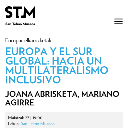
Europar elkarrizketak
EUROPA Y EL SUR
GLOBAL: HACIA UN
MULTILATERALISMO
INCLUSIVO
JOANA ABRISKETA, MARIANO
AGIRRE
Maiatzak 27 | 19:00
Lekua:
San Telmo Museoa