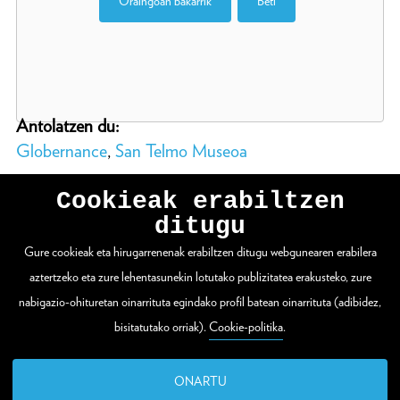
Oraingoan bakarrik
Beti
Antolatzen du:
Globernance
,
San Telmo Museoa
Cookieak erabiltzen
ditugu
Gure cookieak eta hirugarrenenak erabiltzen ditugu webgunearen erabilera
WEBGUNE OSOA IKUSI
aztertzeko eta zure lehentasunekin lotutako publizitatea erakusteko, zure
nabigazio-ohituretan oinarrituta egindako profil batean oinarrituta (adibidez,
bisitatutako orriak).
Cookie-politika
.
Zuloaga plaza 1
20003 Donostia / San Sebastián
ONARTU