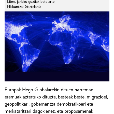
Libre, jarleku guztiak bete arte
Hizkuntza: Gaztelania
Europak Hego Globalarekin dituen harreman-
eremuak aztertuko dituzte, besteak beste, migrazioei,
geopolitikari, gobernantza demokratikoari eta
merkataritzari dagokienez, eta proposamenak