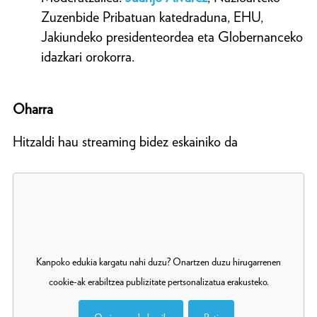
Zuzenbide Pribatuan katedraduna, EHU,
Jakiundeko presidenteordea eta Globernanceko
idazkari orokorra.
Oharra
Hitzaldi hau streaming bidez eskainiko da
Kanpoko edukia kargatu nahi duzu? Onartzen duzu hirugarrenen
cookie-ak erabiltzea publizitate pertsonalizatua erakusteko.