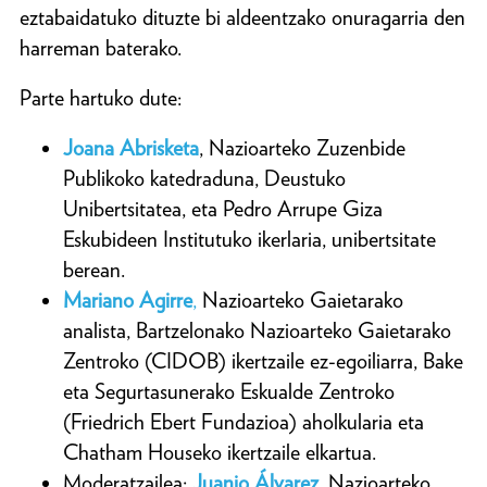
eztabaidatuko dituzte bi aldeentzako onuragarria den
harreman baterako.
Parte hartuko dute:
Joana Abrisketa
, Nazioarteko Zuzenbide
Publikoko katedraduna, Deustuko
Unibertsitatea, eta Pedro Arrupe Giza
Eskubideen Institutuko ikerlaria, unibertsitate
berean.
Mariano Agirre
,
Nazioarteko Gaietarako
analista, Bartzelonako Nazioarteko Gaietarako
Zentroko (CIDOB) ikertzaile ez-egoiliarra, Bake
eta Segurtasunerako Eskualde Zentroko
(Friedrich Ebert Fundazioa) aholkularia eta
Chatham Houseko ikertzaile elkartua.
Moderatzailea:
Juanjo Álvarez
, Nazioarteko