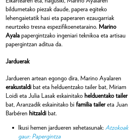
Elkartearen eta, nagusiki, Marino Ayalaren
bildumetako piezak daude, papera egiteko
lehengaietatik hasi eta paperaren ezaugarriak
neurtzeko tresna espezifikoenetaraino.
Marino
Ayala
papergintzako ingeniari teknikoa eta artisau
papergintzan aditua da.
Jarduerak
Jardueren artean egongo dira, Marino Ayalaren
erakustaldi
bat eta helduentzako tailer bat, Miriam
Loidi eta Julia Lasak eskainitako
helduentako tailer
bat, Aranzadik eskainitako bi
familia tailer
eta Juan
Barbéren
hitzaldi
bat.
Ikusi hemen jardueren xehetasunak:
Atzokoak
gaur: Papergintza