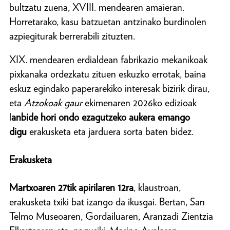
bultzatu zuena, XVIII. mendearen amaieran.
Horretarako, kasu batzuetan antzinako burdinolen
azpiegiturak berrerabili zituzten.
XIX. mendearen erdialdean fabrikazio mekanikoak
pixkanaka ordezkatu zituen eskuzko errotak, baina
eskuz egindako paperarekiko interesak bizirik dirau,
eta
Atzokoak gaur
ekimenaren 2026ko edizioak
l
anbide hori ondo ezagutzeko aukera emango
digu
erakusketa eta jarduera sorta baten bidez.
Erakusketa
Martxoaren 27tik apirilaren 12ra
, klaustroan,
erakusketa txiki bat izango da ikusgai. Bertan, San
Telmo Museoaren, Gordailuaren, Aranzadi Zientzia