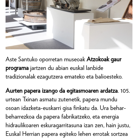
Aste Santuko oporretan museoak
Atzokoak gaur
programa
jartzen du abian euskal lanbide
tradizionalak ezagutzera emateko eta balioesteko.
Aurten papera izango da egitasmoaren ardatza
. 105.
urtean Txinan asmatu zutenetik, papera mundu
osoan idazketa-euskarri gisa finkatu da. Ura behar-
beharrezkoa da papera fabrikatzeko, eta energia
hidraulikoaren eskuragarritasuna izan zen, hain justu,
Euskal Herrian papera egiteko lehen errotak sortzea