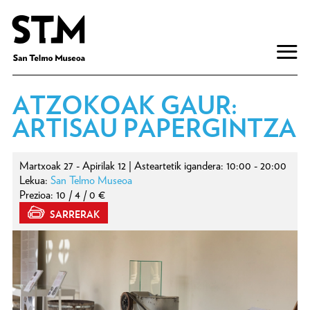
ATZOKOAK GAUR:
ARTISAU PAPERGINTZA
Martxoak 27 - Apirilak 12 | Asteartetik igandera: 10:00 - 20:00
Lekua:
San Telmo Museoa
Prezioa: 10 / 4 / 0 €
SARRERAK