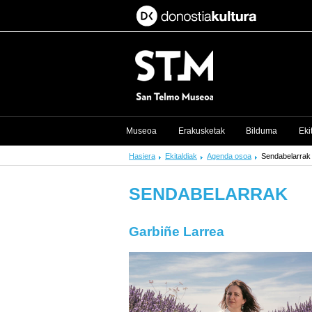
Museoa
Erakusketak
Bilduma
Eki
Hasiera
Ekitaldiak
Agenda osoa
Sendabelarrak
SENDABELARRAK
Garbiñe Larrea