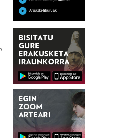
Argazki-liburuak
en