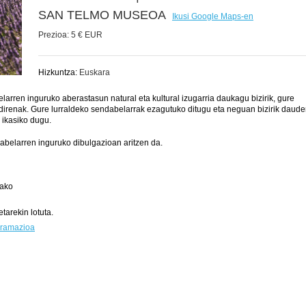
SAN TELMO MUSEOA
Ikusi Google Maps-en
Prezioa:
5 € EUR
Hizkuntza:
Euskara
rren inguruko aberastasun natural eta kultural izugarria daukagu bizirik, gure
 direnak. Gure lurraldeko sendabelarrak ezagutuko ditugu eta neguan bizirik daud
 ikasiko dugu.
abelarren inguruko dibulgazioan aritzen da.
iako
tarekin lotuta.
gramazioa