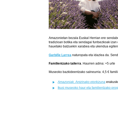
Amazonietan bezala Euskal Herrian ere sendabela
tradizioan botika eta sendagai funtsezkoak izan
hauetako batzuekin xarabea eta ukendua egiten
Garbiñe Larrea
naturopata eta idazlea da. Send
Familientzako tailerra
. Haurren adina: +5 urte
Museoko bazkideentzako salneurria: 4,5 € famil
Amazoniak. Antzinako etorkizuna
erakuske
Ikusi museoko haur eta familientzako pro