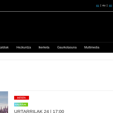
es
eu
en
taldiak
Hezkuntza
Ikerketa
Gaurkotasuna
Multimedia
URTARRILAK 24 |
17:00