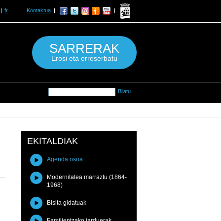
fr
Kontaktua
SARRERAK
Erosi eta erreserbatu
EKITALDIAK
Agenda osoa
Modernitatea marraztu (1864-
1968)
Bisita gidatuak
Familientzako jarduerak