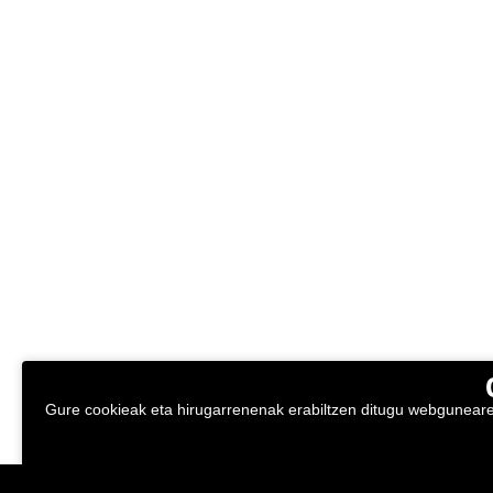
Gure cookieak eta hirugarrenenak erabiltzen ditugu webgunearen 