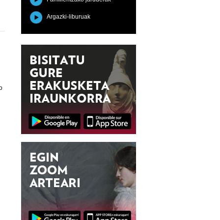
Argazki-liburuak
n
o