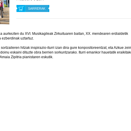
SARRERAK
a aurkezten du XVI. Musikagileak Zirkuituaren baitan, XX. mendearen erdialdetik
 ezberdinak uztartuz.
ortzaileren hitzak inspirazio-iturri izan dira gure konpositoreentzat, eta Azkue zei
doinu eskaini dituzte obra berrien sorkuntzarako. Iturri emankor hauetatik eraikitak
maia Zipitria pianistaren eskutik.