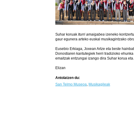
Suhar koruak
Iturri amaigabea
izeneko kontzertu
gaur egunera arteko euskal musikagintzako obra
Eusebio Erkiaga, Joxean Artze eta beste hainbat s
Donostiaren kantutegiek herri tradizioko ehunka 
emaitzak entzungai izango dira Suhar korua eta A
Elizan
Antolatzen du:
San Telmo Museoa
,
Musikagileak