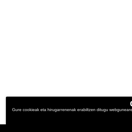
Gure cookieak eta hirugarrenenak erabiltzen ditugu webgunearen 