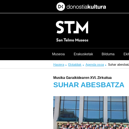
Museoa
Erakusketak
Bilduma
Eki
Hasiera
Ekitaldiak
Agenda osoa
Suhar abesbat
Musika Garaikidearen XVI. Zirkuitua
SUHAR ABESBATZA