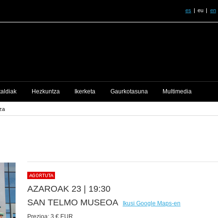
es
eu
en
taldiak
Hezkuntza
Ikerketa
Gaurkotasuna
Multimedia
za
AZAROAK 23 |
19:30
SAN TELMO MUSEOA
Ikusi Google Maps-en
Prezioa:
3 € EUR