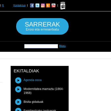
fr
Kontaktua
SARRERAK
Erosi eta erreserbatu
EKITALDIAK
Agenda osoa
Modernitatea marraztu (1864-
1968)
Bisita gidatuak
Familientzako jarduerak