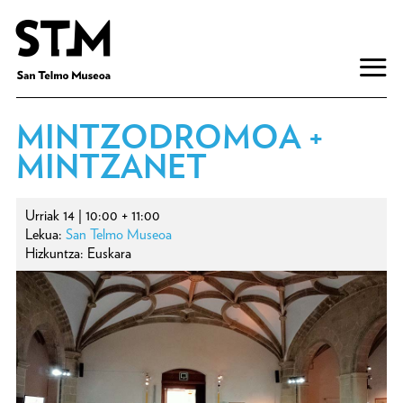
MINTZODROMOA +
MINTZANET
Urriak 14 | 10:00 + 11:00
Lekua:
San Telmo Museoa
Hizkuntza: Euskara