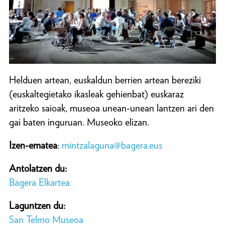
Helduen artean, euskaldun berrien artean bereziki
(euskaltegietako ikasleak gehienbat) euskaraz
aritzeko saioak, museoa unean-unean lantzen ari den
gai baten inguruan. Museoko elizan.
Izen-ematea
:
mintzalaguna@bagera.eus
Antolatzen du:
Bagera Elkartea
Laguntzen du:
San Telmo Museoa