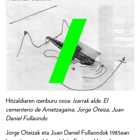
Hitzaldiaren izenburu osoa:
Izarrak alde. El
cementerio de Ametzagaina, Jorge Oteiza, Juan
Daniel Fullaondo
Jorge Oteizak eta Juan Daniel Fullaondok 1985ean