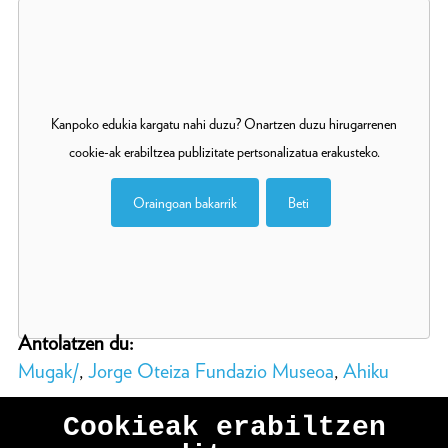
Kanpoko edukia kargatu nahi duzu? Onartzen duzu hirugarrenen
cookie-ak erabiltzea publizitate pertsonalizatua erakusteko.
Oraingoan bakarrik
Beti
Antolatzen du:
Mugak/
,
Jorge Oteiza Fundazio Museoa
,
Ahiku
Cookieak erabiltzen