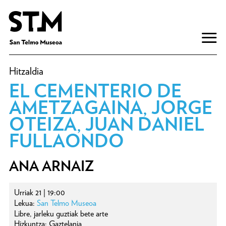
Hitzaldia
EL CEMENTERIO DE
AMETZAGAINA, JORGE
OTEIZA, JUAN DANIEL
FULLAONDO
ANA ARNAIZ
Urriak 21 | 19:00
Lekua:
San Telmo Museoa
Libre, jarleku guztiak bete arte
Hizkuntza: Gaztelania