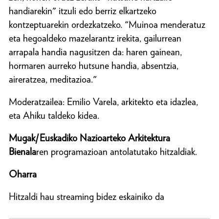
handiarekin" itzuli edo berriz elkartzeko
kontzeptuarekin ordezkatzeko. "Muinoa menderatuz
eta hegoaldeko mazelarantz irekita, gailurrean
arrapala handia nagusitzen da: haren gainean,
hormaren aurreko hutsune handia, absentzia,
aireratzea, meditazioa."
Moderatzailea: Emilio Varela, arkitekto eta idazlea,
eta Ahiku taldeko kidea.
Mugak/Euskadiko Nazioarteko Arkitektura
Bienala
ren programazioan antolatutako hitzaldiak.
Oharra
Hitzaldi hau streaming bidez eskainiko da