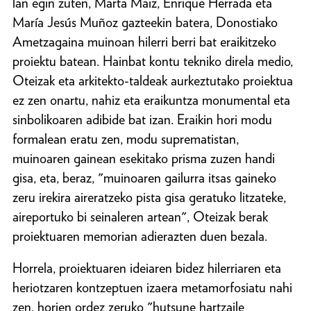
lan egin zuten, Marta Maiz, Enrique Herrada eta
María Jesús Muñoz gazteekin batera, Donostiako
Ametzagaina muinoan hilerri berri bat eraikitzeko
proiektu batean. Hainbat kontu tekniko direla medio,
Oteizak eta arkitekto-taldeak aurkeztutako proiektua
ez zen onartu, nahiz eta eraikuntza monumental eta
sinbolikoaren adibide bat izan. Eraikin hori modu
formalean eratu zen, modu suprematistan,
muinoaren gainean esekitako prisma zuzen handi
gisa, eta, beraz, "muinoaren gailurra itsas gaineko
zeru irekira aireratzeko pista gisa geratuko litzateke,
aireportuko bi seinaleren artean", Oteizak berak
proiektuaren memorian adierazten duen bezala.
Horrela, proiektuaren ideiaren bidez hilerriaren eta
heriotzaren kontzeptuen izaera metamorfosiatu nahi
zen, horien ordez zeruko "hutsune hartzaile