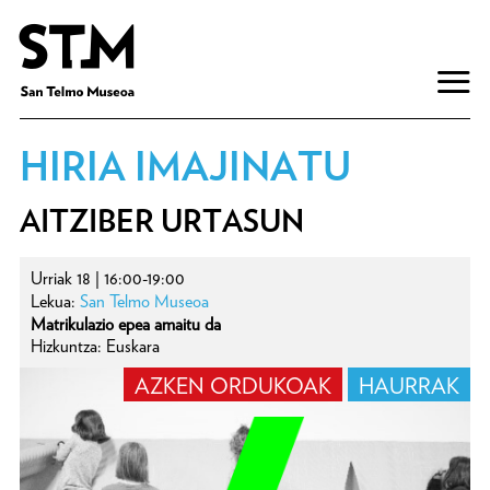
HIRIA IMAJINATU
AITZIBER URTASUN
Urriak 18 | 16:00-19:00
Lekua:
San Telmo Museoa
Matrikulazio epea amaitu da
Hizkuntza: Euskara
AZKEN ORDUKOAK
HAURRAK