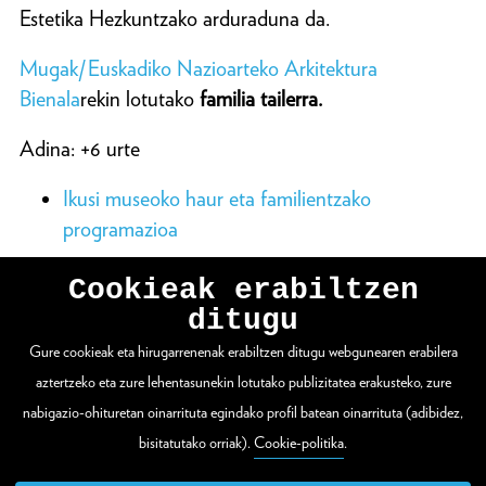
Estetika Hezkuntzako arduraduna da.
Mugak/Euskadiko Nazioarteko Arkitektura
Bienala
rekin lotutako
familia tailerra.
Adina: +6 urte
Ikusi museoko haur eta familientzako
programazioa
Cookieak erabiltzen
ditugu
Gure cookieak eta hirugarrenenak erabiltzen ditugu webgunearen erabilera
WEBGUNE OSOA IKUSI
aztertzeko eta zure lehentasunekin lotutako publizitatea erakusteko, zure
nabigazio-ohituretan oinarrituta egindako profil batean oinarrituta (adibidez,
bisitatutako orriak).
Cookie-politika
.
Zuloaga plaza 1
20003 Donostia / San Sebastián