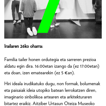
Irailaren 26ko oharra:
Familia tailer honen ordutegia eta sarreren prezioa
aldatu egin dira. 16:00etan izango da (ez 17:00etan)
eta doan, izen ematearekin (ez 5 €an).
Hiri ideala irudikatuko dugu, non formak, bolumenak
eta paisaiak ideia utopiko batean lerrokatzen diren,
imaginario sinbolikoa artearen eta arkitekturaren
bitartez eraikiz. Aitziber Urtasun Oteiza Museoko