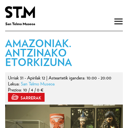
AMAZONIAK.
ANTZINAKO
ETORKIZUNA
Urriak 31 - Apirilak 12 | Asteartetik igandera: 10:00 - 20:00
Lekua:
San Telmo Museoa
Prezioa: 10 / 4 / 0 €
SARRERAK