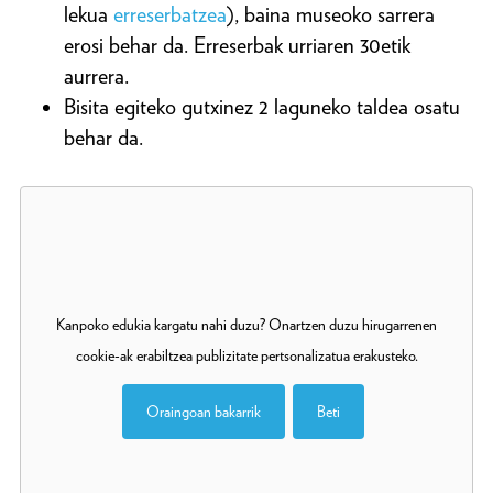
lekua
erreserbatzea
), baina museoko sarrera
erosi behar da. Erreserbak urriaren 30etik
aurrera.
Bisita egiteko gutxinez 2 laguneko taldea osatu
behar da.
Kanpoko edukia kargatu nahi duzu? Onartzen duzu hirugarrenen
cookie-ak erabiltzea publizitate pertsonalizatua erakusteko.
Oraingoan bakarrik
Beti