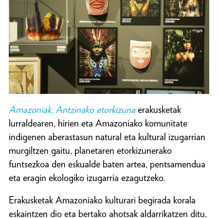
Amazoniak. Antzinako etorkizuna
erakusketak
lurraldearen, hirien eta Amazoniako komunitate
indigenen aberastasun natural eta kultural izugarrian
murgiltzen gaitu, planetaren etorkizunerako
funtsezkoa den eskualde baten artea, pentsamendua
eta eragin ekologiko izugarria ezagutzeko.
Erakusketak Amazoniako kulturari begirada korala
eskaintzen dio eta bertako ahotsak aldarrikatzen ditu,