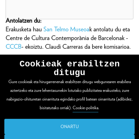
Antolatzen du:
Erakusketa hau
San Telmo Museoa
k antolatu du eta
Centre de Cultura Contemporània de Barcelonak -
CCCB
- ekoiztu. Claudi Carreras da bere komisarioa.
Cookieak erabiltzen
ditugu
Gure cookieak eta hirugarrenenak erabiltzen ditugu webgunearen erabilera
WEBGUNE OSOA IKUSI
aztertzeko eta zure lehentasunekin lotutako publizitatea erakusteko, zure
nabigazio-ohituretan oinarrituta egindako profil batean oinarrituta (adibidez,
bisitatutako orriak).
Cookie-politika
.
Zuloaga plaza 1
20003 Donostia / San Sebastián
ONARTU