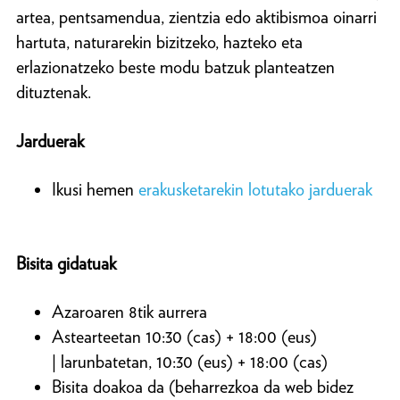
artea, pentsamendua, zientzia edo aktibismoa oinarri
hartuta, naturarekin bizitzeko, hazteko eta
erlazionatzeko beste modu batzuk planteatzen
dituztenak.
Jarduerak
Ikusi hemen
erakusketarekin lotutako jarduerak
Bisita gidatuak
Azaroaren 8tik aurrera
Astearteetan 10:30 (cas) + 18:00 (eus)
| larunbatetan, 10:30 (eus) + 18:00 (cas)
Bisita doakoa da (beharrezkoa da web bidez