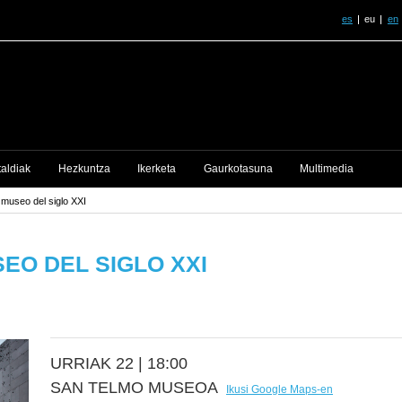
es
eu
en
taldiak
Hezkuntza
Ikerketa
Gaurkotasuna
Multimedia
museo del siglo XXI
EO DEL SIGLO XXI
URRIAK 22 |
18:00
SAN TELMO MUSEOA
Ikusi Google Maps-en