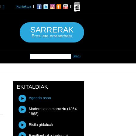
fr
Kontaktua
SARRERAK
Erosi eta erreserbatu
EKITALDIAK
Agenda osoa
Modernitatea marraztu (1864-
1968)
Bisita gidatuak
Familientzako jarduerak