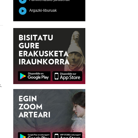
Argazki-liburuak
,