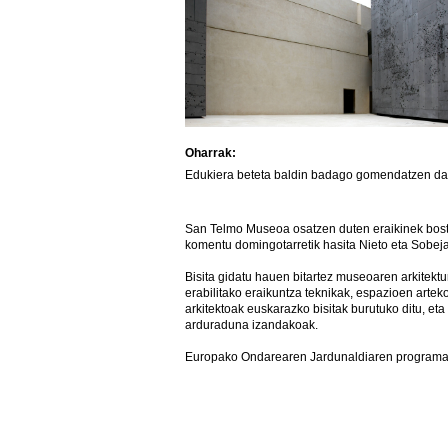
Oharrak:
Edukiera beteta baldin badago gomendatzen da au
San Telmo Museoa osatzen duten eraikinek bost
komentu domingotarretik hasita Nieto eta Sobeja
Bisita gidatu hauen bitartez museoaren arkitekt
erabilitako eraikuntza teknikak, espazioen artek
arkitektoak euskarazko bisitak burutuko ditu, 
arduraduna izandakoak.
Europako Ondarearen Jardunaldiaren programazi