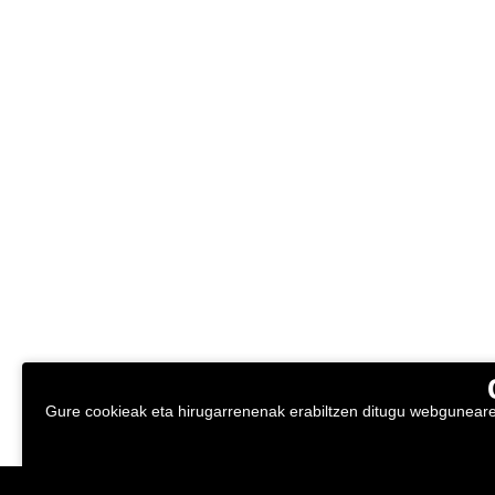
Gure cookieak eta hirugarrenenak erabiltzen ditugu webgunearen 