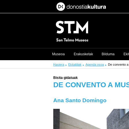
Museoa
Erakusketak
Bilduma
Eki
Hasiera
Ekitaldiak
Agenda osoa
De convento a 
Bisita gidatuak
DE CONVENTO A MUS
Ana Santo Domingo