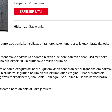
Iraupena:
60 minutuak
ERRESERBATU
Hizkuntza:
Gaztelania
rrerago berriz kontsultatzea, izan ere, azken unera arte lekuak libratu daitezke.
 mendetako arkitektura ondarea biltzen dute bere pareten artean, XVI mendeko
no arkitekoek 2011n burututako eraikin berriraino.
ura ondarea ezagutarazi nahi dugu: eraikinek denboran zehar izandako eraldaketak
o bizikidetza, ingurune naturalak arkitekturan duen eragina... Maddi Manterola
eta gaztelerazkoak berriz, Ana Santo Domingok, San Telmo Museoko kontserbazio
oaren barruan antolatutako jarduera.