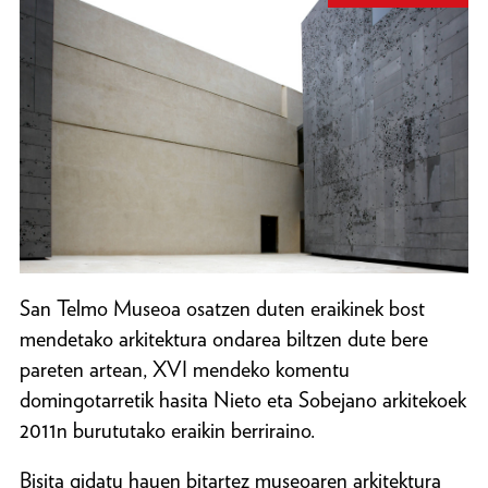
San Telmo Museoa osatzen duten eraikinek bost
mendetako arkitektura ondarea biltzen dute bere
pareten artean, XVI mendeko komentu
domingotarretik hasita Nieto eta Sobejano arkitekoek
2011n burututako eraikin berriraino.
Bisita gidatu hauen bitartez museoaren arkitektura