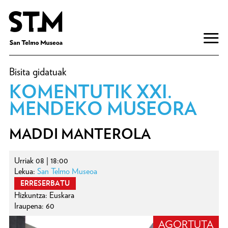
Bisita gidatuak
KOMENTUTIK XXI.
MENDEKO MUSEORA
MADDI MANTEROLA
Urriak 08 | 18:00
Lekua:
San Telmo Museoa
ERRESERBATU
Hizkuntza: Euskara
Iraupena: 60
AGORTUTA