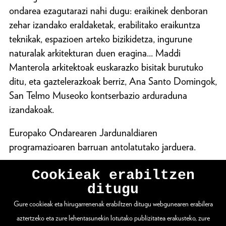
ondarea ezagutarazi nahi dugu: eraikinek denboran
zehar izandako eraldaketak, erabilitako eraikuntza
teknikak, espazioen arteko bizikidetza, ingurune
naturalak arkitekturan duen eragina... Maddi
Manterola arkitektoak euskarazko bisitak burutuko
ditu, eta gaztelerazkoak berriz, Ana Santo Domingok,
San Telmo Museoko kontserbazio arduraduna
izandakoak.
Europako Ondarearen Jardunaldiaren
programazioaren barruan antolatutako jarduera.
Cookieak erabiltzen
ditugu
Gure cookieak eta hirugarrenenak erabiltzen ditugu webgunearen erabilera
WEBGUNE OSOA IKUSI
aztertzeko eta zure lehentasunekin lotutako publizitatea erakusteko, zure