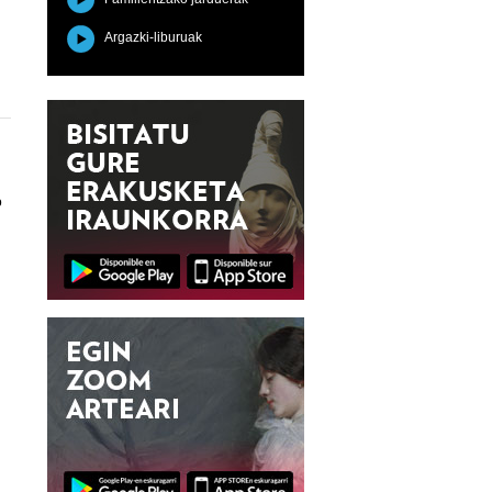
Argazki-liburuak
o