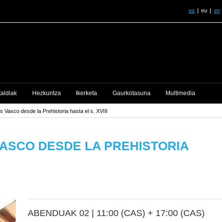
es
eu
en
taldiak
Hezkuntza
Ikerketa
Gaurkotasuna
Multimedia
ís Vasco desde la Prehistoria hasta el s. XVIII
 VASCO DESDE LA PREHISTORIA
ABENDUAK 02 |
11:00 (CAS) + 17:00 (CAS)