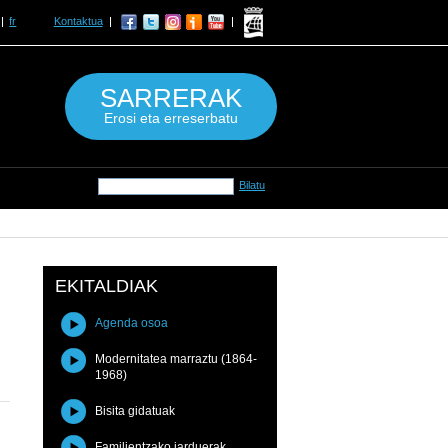
fr
Kontaktua
SARRERAK
Erosi eta erreserbatu
EKITALDIAK
Agenda osoa
Modernitatea marraztu (1864-
1968)
Bisita gidatuak
Familientzako jarduerak