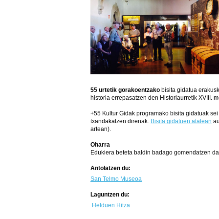
55 urtetik gorakoentzako
bisita gidatua erakus
historia errepasatzen den Historiaurretik XVIII. 
+55 Kultur Gidak programako bisita gidatuak sei
txandakatzen direnak.
Bisita gidatuen atalean
au
artean).
Oharra
Edukiera beteta baldin badago gomendatzen da au
Antolatzen du:
San Telmo Museoa
Laguntzen du:
Helduen Hitza