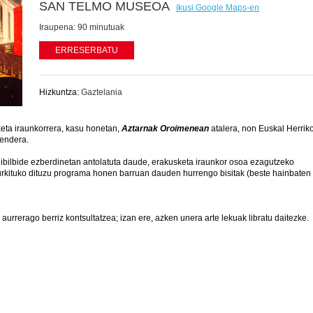
SAN TELMO MUSEOA
Ikusi Google Maps-en
Iraupena:
90 minutuak
ERRESERBATU
Hizkuntza:
Gaztelania
keta iraunkorrera, kasu honetan,
Aztarnak Oroimenean
atalera, non Euskal Herrik
mendera.
 ibilbide ezberdinetan antolatuta daude, erakusketa iraunkor osoa ezagutzeko
rkituko dituzu programa honen barruan dauden hurrengo bisitak (beste hainbaten
rrerago berriz kontsultatzea; izan ere, azken unera arte lekuak libratu daitezke.