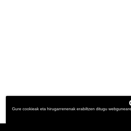
Gure cookieak eta hirugarrenenak erabiltzen ditugu webgunearen 