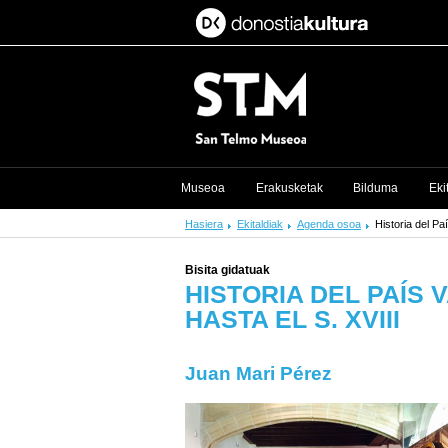
Museoa
Erakusketak
Bilduma
Eki
Hasiera
Ekitaldiak
Agenda osoa
Historia del Pa
Bisita gidatuak
HISTORIA DEL PAÍS
HASTA EL S. XVIII
Juan Mari Pérez