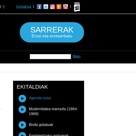
fr
Kontaktua
SARRERAK
Erosi eta erreserbatu
EKITALDIAK
Agenda osoa
Modernitatea marraztu (1864-
1968)
Bisita gidatuak
Familientzako jarduerak