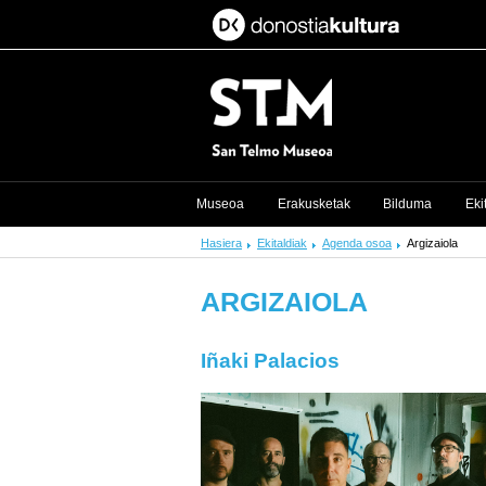
Museoa
Erakusketak
Bilduma
Eki
Hasiera
Ekitaldiak
Agenda osoa
Argizaiola
ARGIZAIOLA
Iñaki Palacios