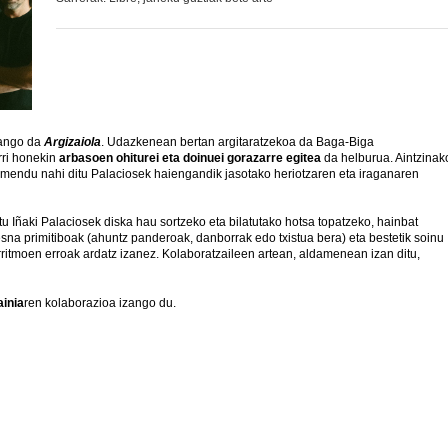
zango da
Argizaiola
. Udazkenean bertan argitaratzekoa da Baga-Biga
rri honekin
arbasoen ohiturei eta doinuei gorazarre egitea
da helburua. Aintzinak
z omendu nahi ditu Palaciosek haiengandik jasotako heriotzaren eta iraganaren
tu Iñaki Palaciosek diska hau sortzeko eta bilatutako hotsa topatzeko, hainbat
resna primitiboak (ahuntz panderoak, danborrak edo txistua bera) eta bestetik soinu
rritmoen erroak ardatz izanez. Kolaboratzaileen artean, aldamenean izan ditu,
inia
ren kolaborazioa izango du.