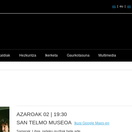
es
eu
en
taldiak
Hezkuntza
Ikerketa
Gaurkotasuna
Multimedia
AZAROAK 02 |
19:30
SAN TELMO MUSEOA
Ikusi Google Maps-en
Sarrerak:
Libre, jarleku guztiak bete arte