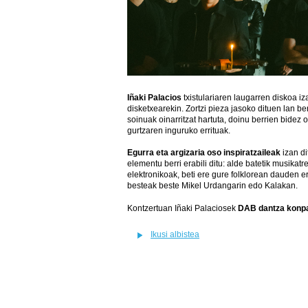
Iñaki Palacios
txistulariaren laugarren diskoa i
disketxearekin. Zortzi pieza jasoko dituen lan be
soinuak oinarritzat hartuta, doinu berrien bide
gurtzaren inguruko errituak.
Egurra eta argizaria oso inspiratzaileak
izan di
elementu berri erabili ditu: alde batetik musikat
elektronikoak, beti ere gure folklorean dauden e
besteak beste Mikel Urdangarin edo Kalakan.
Kontzertuan Iñaki Palaciosek
DAB dantza konpa
Ikusi albistea