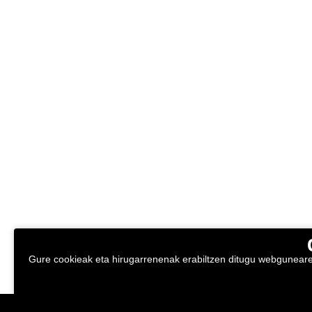
Gure cookieak eta hirugarrenenak erabiltzen ditugu webgunearen 