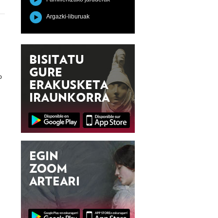
Argazki-liburuak
o