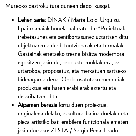
Museoko gastrokultura gunean dago ikusgai.
Lehen saria
: DINAK / Marta Loidi Urquizu.
Epai-mahaiak honela baloratu du: "Proiektuak
trebetasunez eta sentikortasunez uztartzen ditu
objektuaren alderdi funtzionalak eta formalak.
Gaztainak erretzeko tresna bizitza modernora
egokitzen jakin du, produktu moldakorra, ez
urtarokoa, proposatuz, eta merkatuan sartzeko
bideragarria dena. Ondo osatutako memoriak
produktua eta haren erabilerak aztertu eta
deskribatzen ditu”.
Aipamen berezia
lortu duen proiektua,
originalena delako, eskultura-balioa duelako eta
pieza artistiko bati erabilera funtzionala ematen
jakin duelako: ZESTA / Sergio Peña Tirado