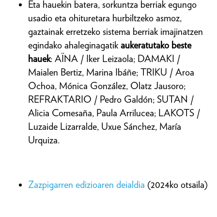
Eta hauekin batera, sorkuntza berriak egungo
usadio eta ohituretara hurbiltzeko asmoz,
gaztainak erretzeko sistema berriak imajinatzen
egindako ahaleginagatik
aukeratutako beste
hauek
: AÏNA / Iker Leizaola; DAMAKI /
Maialen Bertiz, Marina Ibáñe; TRIKU / Aroa
Ochoa, Mónica González, Olatz Jausoro;
REFRAKTARIO / Pedro Galdón; SUTAN /
Alicia Comesaña, Paula Arrilucea; LAKOTS /
Luzaide Lizarralde, Uxue Sánchez, María
Urquiza.
Zazpigarren edizioaren deialdia
(2024ko otsaila)