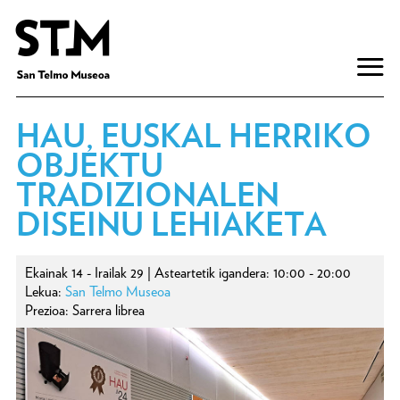
HAU, EUSKAL HERRIKO
OBJEKTU
TRADIZIONALEN
DISEINU LEHIAKETA
Ekainak 14 - Irailak 29 | Asteartetik igandera: 10:00 - 20:00
Lekua:
San Telmo Museoa
Prezioa: Sarrera librea