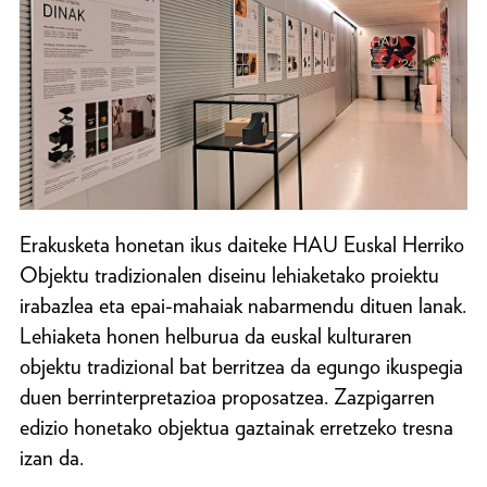
Erakusketa honetan ikus daiteke HAU Euskal Herriko
Objektu tradizionalen diseinu lehiaketako proiektu
irabazlea eta epai-mahaiak nabarmendu dituen lanak.
Lehiaketa honen helburua da euskal kulturaren
objektu tradizional bat berritzea da egungo ikuspegia
duen berrinterpretazioa proposatzea. Zazpigarren
edizio honetako objektua gaztainak erretzeko tresna
izan da.