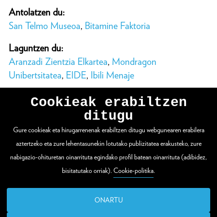
Antolatzen du:
San Telmo Museoa
,
Bitamine Faktoria
Laguntzen du:
Aranzadi Zientzia Elkartea
,
Mondragon
Unibertsitatea
,
EIDE
,
Ibili Menaje
Cookieak erabiltzen
ditugu
Gure cookieak eta hirugarrenenak erabiltzen ditugu webgunearen erabilera
WEBGUNE OSOA IKUSI
aztertzeko eta zure lehentasunekin lotutako publizitatea erakusteko, zure
nabigazio-ohituretan oinarrituta egindako profil batean oinarrituta (adibidez,
bisitatutako orriak).
Cookie-politika
.
Zuloaga plaza 1
20003 Donostia / San Sebastián
ONARTU