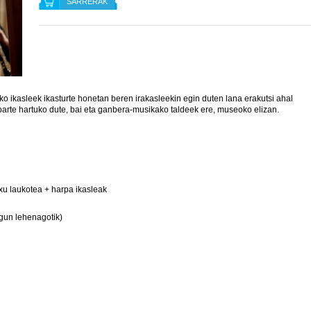
SARRERAK
o ikasleek ikasturte honetan beren irakasleekin egin duten lana erakutsi ahal
 parte hartuko dute, bai eta ganbera-musikako taldeek ere, museoko elizan.
axu laukotea + harpa ikasleak
gun lehenagotik)