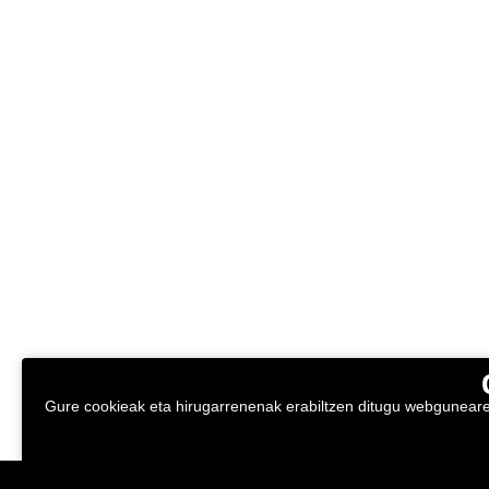
Gure cookieak eta hirugarrenenak erabiltzen ditugu webgunearen 