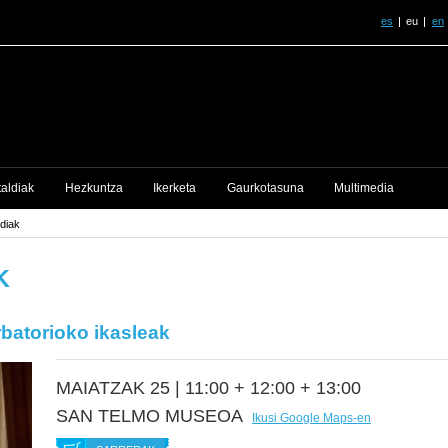
es
eu
en
taldiak
Hezkuntza
Ikerketa
Gaurkotasuna
Multimedia
diak
K
batorioko ikasleak
MAIATZAK 25 |
11:00 + 12:00 + 13:00
SAN TELMO MUSEOA
Ikusi Google Maps-en