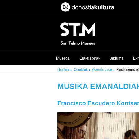
Museoa
Erakusketak
Bilduma
Eki
Hasiera
Ekitaldiak
Agenda osoa
Musika emanal
MUSIKA EMANALDIA
Francisco Escudero Kontser