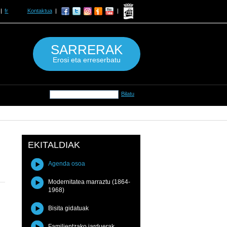
fr
Kontaktua
SARRERAK
Erosi eta erreserbatu
EKITALDIAK
Agenda osoa
Modernitatea marraztu (1864-
1968)
Bisita gidatuak
Familientzako jarduerak