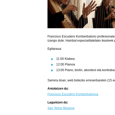
Francisco Escudero Kontserbatorio profesionalek
izango dute. Hainbat espezialitatetako ikasleek
Egitaraua:
11:00 Klabea
12:00 Pianoa
13:00 Piano, biolin, akordeoi eta kontrab
Sarrera doan, web bidezko erreserbarekin (15 e
Antolatzen du:
Francisco Escudero Kontserbatorioa
Laguntzen du:
San Telmo Museoa