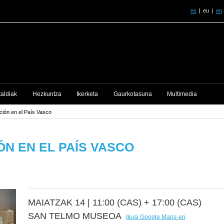
es
eu
en
taldiak
Hezkuntza
Ikerketa
Gaurkotasuna
Multimedia
ación en el País Vasco
ÓN EN EL PAÍS VASCO
MAIATZAK 14 |
11:00 (CAS) + 17:00 (CAS)
SAN TELMO MUSEOA
Ikusi Google Maps-en