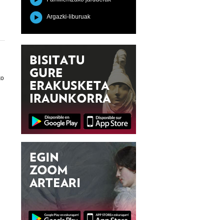
Argazki-liburuak
ko