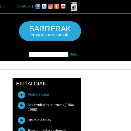
fr
Kontaktua
SARRERAK
Erosi eta erreserbatu
EKITALDIAK
Agenda osoa
Modernitatea marraztu (1864-
1968)
Bisita gidatuak
Familientzako jarduerak