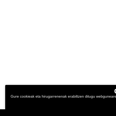
Gure cookieak eta hirugarrenenak erabiltzen ditugu webgunearen 