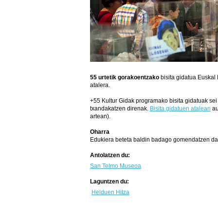
55 urtetik gorakoentzako
bisita gidatua Euskal
atalera.
+55 Kultur Gidak programako bisita gidatuak sei
txandakatzen direnak.
Bisita gidatuen atalean
au
artean).
Oharra
Edukiera beteta baldin badago gomendatzen da au
Antolatzen du:
San Telmo Museoa
Laguntzen du:
Helduen Hitza