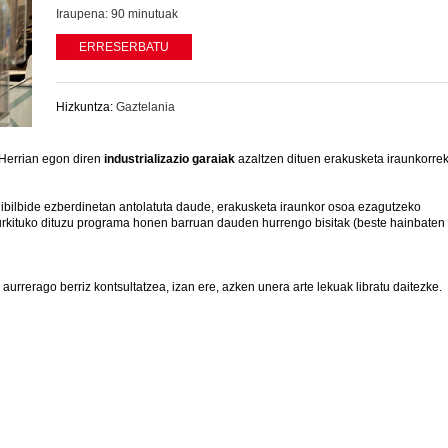
Iraupena:
90 minutuak
ERRESERBATU
Hizkuntza:
Gaztelania
 Herrian egon diren
industrializazio garaiak
azaltzen dituen erakusketa iraunkorre
 ibilbide ezberdinetan antolatuta daude, erakusketa iraunkor osoa ezagutzeko
rkituko dituzu programa honen barruan dauden hurrengo bisitak (beste hainbaten
rrerago berriz kontsultatzea, izan ere, azken unera arte lekuak libratu daitezke.