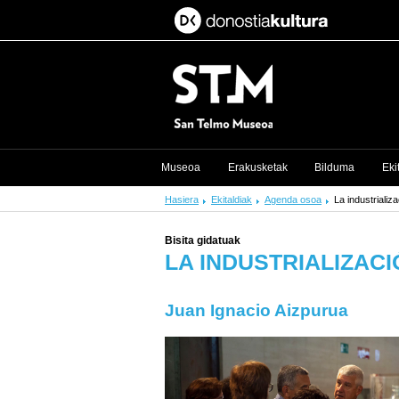
Museoa
Erakusketak
Bilduma
Eki
Hasiera
Ekitaldiak
Agenda osoa
La industrializ
Bisita gidatuak
LA INDUSTRIALIZACI
Juan Ignacio Aizpurua