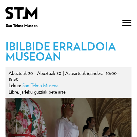
IBILBIDE ERRALDOIA
MUSEOAN
Abuztuak 20 - Abuztuak 30 | Asteartetik igandera: 10:00 -
18:30
Lekua:
San Telmo Museoa
Libre, jarleku guztiak bete arte