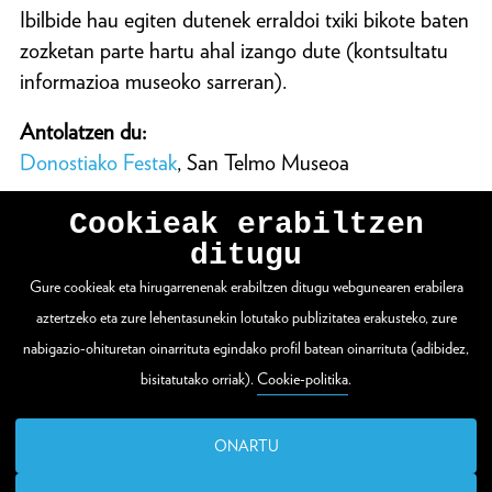
Ibilbide hau egiten dutenek erraldoi txiki bikote baten
zozketan parte hartu ahal izango dute (kontsultatu
informazioa museoko sarreran).
Antolatzen du:
Donostiako Festak
, San Telmo Museoa
Cookieak erabiltzen
ditugu
Gure cookieak eta hirugarrenenak erabiltzen ditugu webgunearen erabilera
WEBGUNE OSOA IKUSI
aztertzeko eta zure lehentasunekin lotutako publizitatea erakusteko, zure
nabigazio-ohituretan oinarrituta egindako profil batean oinarrituta (adibidez,
bisitatutako orriak).
Cookie-politika
.
Zuloaga plaza 1
20003 Donostia / San Sebastián
ONARTU
T. (00 34) 943 48 15 80