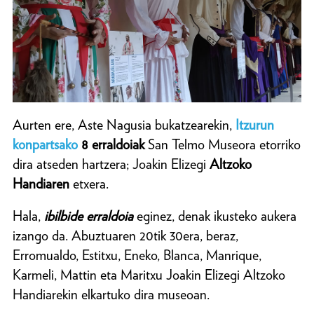
Aurten ere, Aste Nagusia bukatzearekin,
Itzurun
konpartsako
8 erraldoiak
San Telmo Museora etorriko
dira atseden hartzera; Joakin Elizegi
Altzoko
Handiaren
etxera.
Hala,
ibilbide erraldoia
eginez, denak ikusteko aukera
izango da. Abuztuaren 20tik 30era, beraz,
Erromualdo, Estitxu, Eneko, Blanca, Manrique,
Karmeli, Mattin eta Maritxu Joakin Elizegi Altzoko
Handiarekin elkartuko dira museoan.