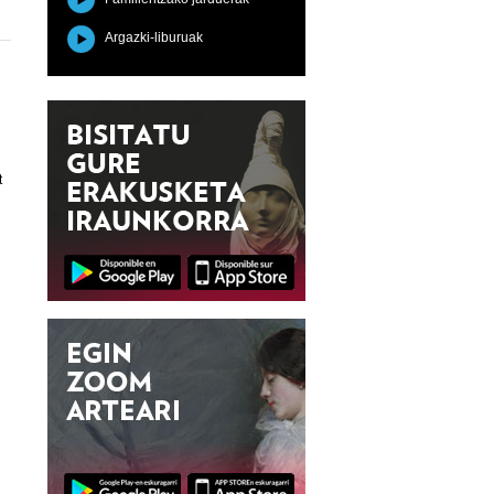
Argazki-liburuak
t