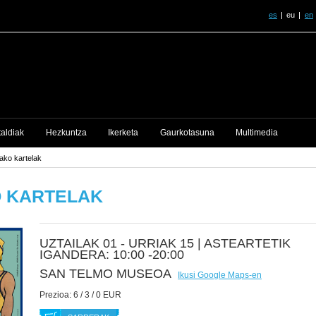
es
eu
en
taldiak
Hezkuntza
Ikerketa
Gaurkotasuna
Multimedia
dako kartelak
O KARTELAK
UZTAILAK 01 - URRIAK 15 |
ASTEARTETIK
IGANDERA: 10:00 -20:00
SAN TELMO MUSEOA
Ikusi Google Maps-en
Prezioa:
6 / 3 / 0 EUR