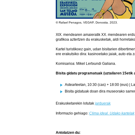
© Rafael Penagos, VEGAP, Donostia. 2023.
XIX. mendearen amaieratik XX. mendearen erdiald
grafikoa aztertzen du erakusketak, aldi horretak
Kartel turistikoez gain, udan bisitarien dibertim
ere erakutsiko dira: kasinoetako jaiak, auto eta z
Komisarioa: Mikel Lertxundi Galiana.
Bisita gidatu programatuak (uztailaren 15etik 
Astearteetan, 10:30 (cas) + 18:00 (eus) | L
Bisita gidatuak doan dira museorako sarre
Erakusketarekin lotutak
jarduerak
Informazio gehiago:
Clima ideal. Udako kartelak
Antolatzen du: