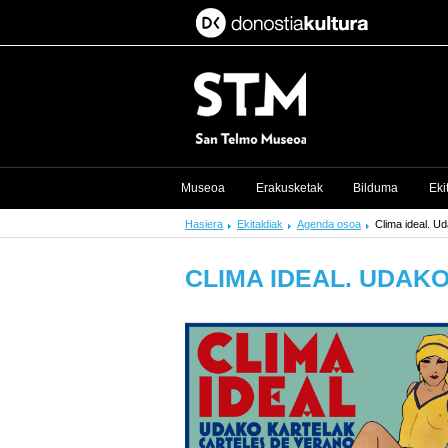
Museoa
Erakusketak
Bilduma
Eki
Hasiera
Ekitaldiak
Agenda osoa
Clima ideal. U
CLIMA IDEAL. UDAK