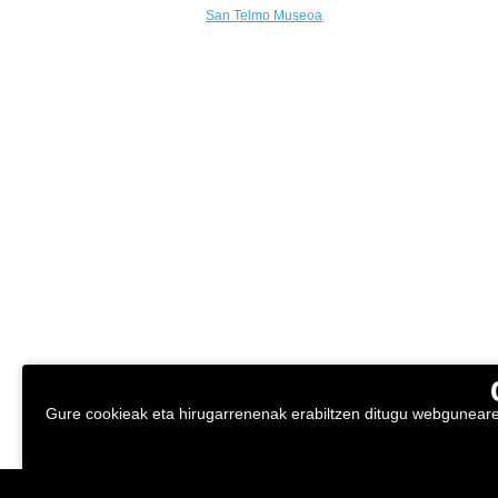
San Telmo Museoa
Gure cookieak eta hirugarrenenak erabiltzen ditugu webgunearen 