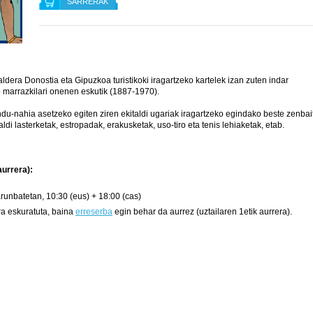
SARRERAK
era Donostia eta Gipuzkoa turistikoki iragartzeko kartelek izan zuten indar
o marrazkilari onenen eskutik (1887-1970).
endu-nahia asetzeko egiten ziren ekitaldi ugariak iragartzeko egindako beste zenbai
aldi lasterketak, estropadak, erakusketak, uso-tiro eta tenis lehiaketak, etab.
aurrera):
arunbatetan, 10:30 (eus) + 18:00 (cas)
ra eskuratuta, baina
erreserba
egin behar da aurrez (uztailaren 1etik aurrera).