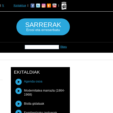
fr
Kontaktua
SARRERAK
Erosi eta erreserbatu
EKITALDIAK
Agenda osoa
Modernitatea marraztu (1864-
1968)
Bisita gidatuak
Familientzako jarduerak