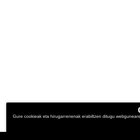
Gure cookieak eta hirugarrenenak erabiltzen ditugu webgunearen 