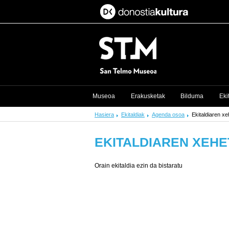
Museoa
Erakusketak
Bilduma
Eki
Hasiera
Ekitaldiak
Agenda osoa
Ekitaldiaren x
EKITALDIAREN XEH
Orain ekitaldia ezin da bistaratu