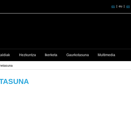
es
eu
en
taldiak
Hezkuntza
Ikerketa
Gaurkotasuna
Multimedia
ehetasuna
ETASUNA