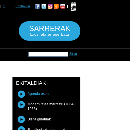
fr
Kontaktua
SARRERAK
Erosi eta erreserbatu
EKITALDIAK
Agenda osoa
Modernitatea marraztu (1864-
1968)
Bisita gidatuak
Familientzako jarduerak