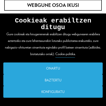
WEBGUNE OSOA IKUSI
Cookieak erabiltzen
Zuloaga plaza 1
ditugu
20003 Donostia / San Sebastián
Gure cookieak eta hirugarrenenak erabiltzen ditugu webgunearen erabilera
aztertzeko eta zure lehentasunekin lotutako publizitatea erakusteko, zure
T. (00 34) 943 48 15 80
nabigazio-ohituretan oinarrituta egindako profil batean oinarrituta (adibidez,
bisitatutako orriak).
Cookie-politika
.
santelmo@donostia.eus
ONARTU
BAZTERTU
KONFIGURATU