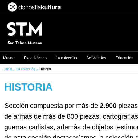
Museo
Exposiciones
La colección
Actividades
Educación
Inicio
La colección
Historia
HISTORIA
Sección compuesta por más de
2.900
piezas 
de armas de más de 800 piezas, cartografías
guerras carlistas, además de objetos testimoni
de esta sección destacaríamos la colección 