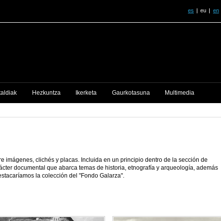
es
eu
en
taldiak
Hezkuntza
Ikerketa
Gaurkotasuna
Multimedia
 imágenes, clichés y placas. Incluida en un principio dentro de la sección de
rácter documental que abarca temas de historia, etnografía y arqueología, además
estacaríamos la colección del "Fondo Galarza".