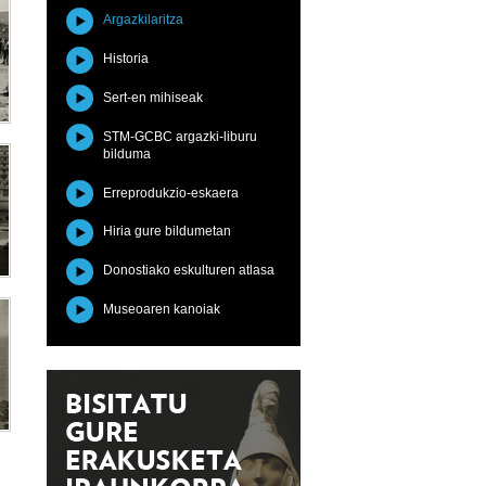
Argazkilaritza
Historia
Sert-en mihiseak
STM-GCBC argazki-liburu
bilduma
Erreprodukzio-eskaera
Hiria gure bildumetan
Donostiako eskulturen atlasa
Museoaren kanoiak