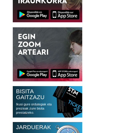
BISITA
GAITZAZU
Ikusi gure ordutegiak eta
prezioak zure bisita
prestatzeko.
JARDUERAK