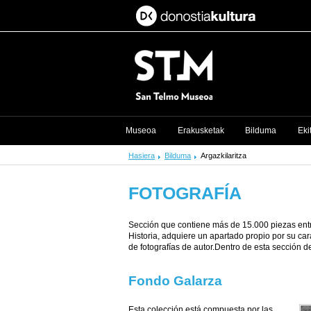
Museoa
Erakusketak
Bilduma
Eki
Hasiera
Bilduma
Argazkilaritza
FOTOGRAFÍA
Sección que contiene más de 15.000 piezas entre
Historia, adquiere un apartado propio por su ca
de fotografías de autor.Dentro de esta sección d
Fondo Galarza
Esta colección está compuesta por las