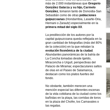
más de 2.000 instantáneas que
Gregorio
González Galarza y su hijo, Carmelo
González
, tomaron tanto de Donostia-San
Sebastián como de otras
poblaciones
guipuzcoanas
(Hondarribia, Lasarte-Oria,
Hernani o Zarautz) especialmente en la
primera mitad del siglo XX
.
La predilección de los autores por la
capital guipuzcoana queda reflejada en la
gran cantidad de fotografías (más del 80%
de la colección) en la que retratan la
evolución fisonómica de la ciudad
.
Abundantes panorámicas de la bahía de
La Concha tomadas desde Igeldo,
Miraconcha o Urgull, perspectivas del
Palacio de Miramar, espectaculares saltos
de olas en el Paseo de Salamanca,
destacan como los platos fuertes del
fondo.
No obstante, también merecen una
mención especial las diferentes escenas
de la vida cotidiana de la ciudad como los
bañistas en la playa, las corridas de toros
en la plaza del Chofre, los Carnavales o
las regatas.