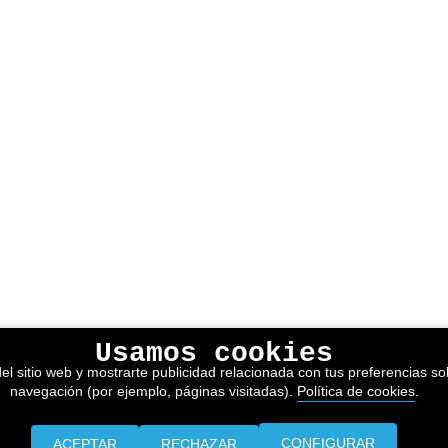
Usamos cookies
el sitio web y mostrarte publicidad relacionada con tus preferencias sob
navegación (por ejemplo, páginas visitadas).
Política de cookies
.
CONFIGURAR
ACEPTAR
RECHAZAR
Prensa
Información legal