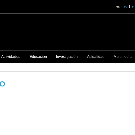
es
eu
e
Actividades
Educación
Investigación
Actualidad
Multimedia
TO