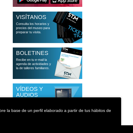
VISÍTANOS
Consulta los horarios y
precios del museo para
preparar tu visita.
BOLETINES
Recibe en tu e-mail la
agenda de actividades y
la de talleres familiares.
VÍDEOS Y
AUDIOS
Accede a las
conferencias que han
re la base de un perfil elaborado a partir de tus hábitos de
pasado por el museo
Política de cookies
Accesibilidad
Medioambiente